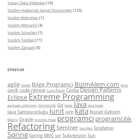
Yapay Zeka Videoları
(16)
Yazılım Hakkında Genel Düşünceler
(125)
Yazılım Metotları
(1)
Yazılım Mimarisi
(3)
Yazılım Süreçleri
(1)
Yazılım Testleri
(11)
Yazılım Zanaati
(5)
ETIKETLER
BizimAlem.com
agile
Bilge Programcı
Anket
blog
Design Patterns
cevik
code retreat
Corba
Copy/Paste
Extreme Programming
Eclipse
Java
Git
garbage collection
Girişimcilik
heap
java heap
Junit
kata
Java Şampiyonluğu
jvm
Kişisel Gelişim
programcı
programcılık
Oracle
Matrix
process heap
Refactoring
Seminer
Singleton
Sertifika
Spring
Spring MVC
Subversion
Sun
SRP