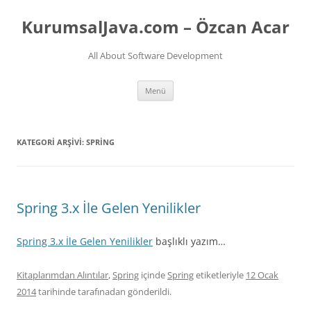
İçeriğe
atla
KurumsalJava.com – Özcan Acar
All About Software Development
Menü
KATEGORI ARŞIVI:
SPRING
Spring 3.x İle Gelen Yenilikler
Spring 3.x İle Gelen Yenilikler
başlıklı yazım…
Kitaplarımdan Alıntılar
,
Spring
içinde
Spring
etiketleriyle
12 Ocak
2014
tarihinde
tarafınadan gönderildi.