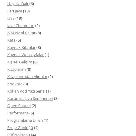
Hayata Dair
(6)
İleri Java
(13)
Java
(19)
Java Champion
(2)
JVM Nasıl Çalışır
(8)
Kata
(5)
Kaynak Kitaplar
(8)
Kaynak Websayfalar
(1)
Kişisel Gelişim
(6)
Kitaplarım
(8)
Kitaplarımdan Alıntılar
(2)
Kodkata
(3)
Kokan Kod Yazı Serisi
(1)
KurumsalJava Seminerleri
(8)
Open Source
(2)
Performans
(5)
Programlama Dilleri
(1)
Proje Günlüğü
(4)
Püf Noktası
(14)