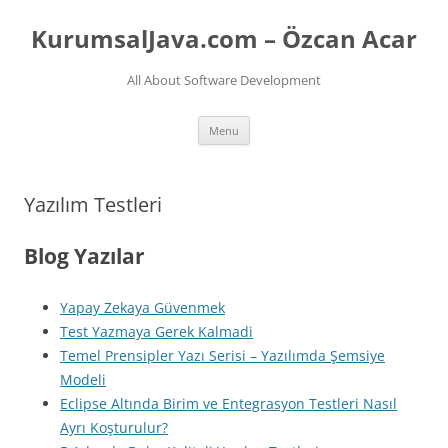
Skip
to
KurumsalJava.com – Özcan Acar
content
All About Software Development
Menu
Yazılım Testleri
Blog Yazılar
Yapay Zekaya Güvenmek
Test Yazmaya Gerek Kalmadi
Temel Prensipler Yazı Serisi – Yazılımda Şemsiye
Modeli
Eclipse Altında Birim ve Entegrasyon Testleri Nasıl
Ayrı Koşturulur?