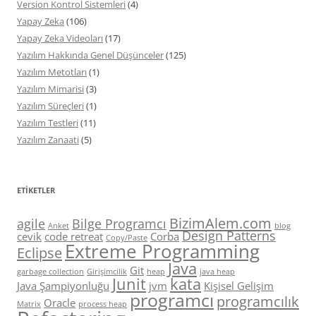
Version Kontrol Sistemleri
(4)
Yapay Zeka
(106)
Yapay Zeka Videoları
(17)
Yazılım Hakkında Genel Düşünceler
(125)
Yazılım Metotları
(1)
Yazılım Mimarisi
(3)
Yazılım Süreçleri
(1)
Yazılım Testleri
(11)
Yazılım Zanaati
(5)
ETIKETLER
BizimAlem.com
agile
Bilge Programcı
Anket
blog
Design Patterns
cevik
code retreat
Corba
Copy/Paste
Extreme Programming
Eclipse
Java
Git
garbage collection
Girişimcilik
heap
java heap
Junit
kata
Java Şampiyonluğu
jvm
Kişisel Gelişim
programcı
programcılık
Oracle
Matrix
process heap