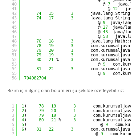
40
@ 
7
java.lan
41
@ 
12
java.
42
74
15
3
java.lang.String::l
43
74
17
3
java.lang.String::g
44
@ 
9
java/lang/S
45
@ 
27
java/lang/
46
@ 
43
java/lang/
47
@ 
58
java.lang
48
76
18
3
java.lang.Math::min
49
78
19
3
com.kurumsaljava.jv
50
79
20
1
com.kurumsaljava.jv
51
79
19
3
com.kurumsaljava.jv
52
80
21
%     
3
com.kurumsaljava.jv
53
@ 
9
com.kurums
54
81
22
3
com.kurumsaljava.jv
55
@ 
9
com.kurums
56
704982704
Bizim için ilginç olan bölümleri şu şekilde özetleyebiliriz:
1
1
)     
78
19
3
com.kurumsaljava.j
2
2
)     
79
20
1
com.kurumsaljava.j
3
3
)     
79
19
3
com.kurumsaljava.j
4
4
)     
80
21
%     
3
com.kurumsaljava.j
5
5
)                              @ 
9
com.kurum
6
6
)    
81
22
3
com.kurumsaljava.jv
7
@ 
9
com.kurumsa