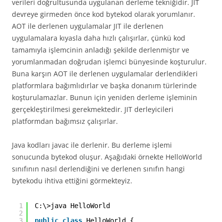
verileri doğrultusunda uygulanan derleme tekniğidir. JIT
devreye girmeden önce kod bytekod olarak yorumlanır.
AOT ile derlenen uygulamalar JIT ile derlenen
uygulamalara kıyasla daha hızlı çalışırlar, çünkü kod
tamamıyla işlemcinin anladığı şekilde derlenmiştır ve
yorumlanmadan doğrudan işlemci bünyesinde koşturulur.
Buna karşın AOT ile derlenen uygulamalar derlendikleri
platformlara bağımlıdırlar ve başka donanım türlerinde
koşturulamazlar. Bunun için yeniden derleme işleminin
gerçekleştirilmesi gerekmektedir. JIT derleyicileri
platformdan bağımsız çalışırlar.
Java kodları javac ile derlenir. Bu derleme işlemi
sonucunda bytekod oluşur. Aşağıdaki örnekte HelloWorld
sınıfının nasıl derlendiğini ve derlenen sınıfın hangi
bytekodu ihtiva ettiğini görmekteyiz.
1
C:\>java HelloWorld
2
3
public
class
HelloWorld {