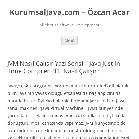
İçeriğe
atla
KurumsalJava.com – Özcan Acar
All About Software Development
Menü
JVM Nasıl Çalışır Yazı Serisi – Java Just In
Time Compiler (JIT) Nasıl Çalışır?
Java’yı çoğu programcı yorumlanan (interpreted) dil olarak
bilir. Java’nın yavaş olduğu efsanesi de başlangıcını da
burada bulur. Bytekod olarak derlenen Java sınıfları Java
sanal makinesi (Java Virtual Machine – JVM) bünyesinde
yorumlanır. Tek derleme işlemi Java sınıflarının bytekoda
dönüştürülmesi esnasında yapılmaz. JVM bünyesinde de
bytekodun makine koduna dönüştürüldüğü bir derleme
gerçekleştirilir. Bu işleme Just in time (JIT) compilation ismi