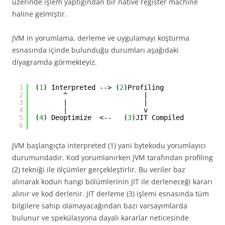
üzerinde işlem yaptığından bir native register machine
haline gelmiştir.
JVM in yorumlama, derleme ve uygulamayı koşturma
esnasında içinde bulunduğu durumları aşağıdaki
diyagramda görmekteyiz.
1
(
1
) Interpreted --> (
2
)Profiling
2
^                   |
3
|                   |
4
|                   v
5
(
4
) Deoptimize  <--   (
3
)JIT Compiled 
6
JVM başlangıçta interpreted (1) yani bytekodu yorumlayıcı
durumundadır. Kod yorumlanırken JVM tarafından profiling
(2) tekniği ile ölçümler gerçekleştirlir. Bu veriler baz
alınarak kodun hangi bölümlerinin JIT ile derleneceği kararı
alınır ve kod derlenir. JIT derleme (3) işlemi esnasında tüm
bilgilere sahip olamayacağından bazı varsayımlarda
bulunur ve spekülasyona dayalı kararlar neticesinde