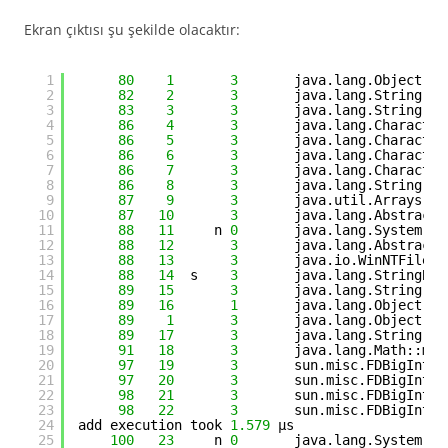
Ekran çıktısı şu şekilde olacaktır:
1
80
1
3
java.lang.Object::<
2
82
2
3
java.lang.String::h
3
83
3
3
java.lang.String::c
4
86
4
3
java.lang.Character
5
86
5
3
java.lang.Character
6
86
6
3
java.lang.Character
7
86
7
3
java.lang.Character
8
86
8
3
java.lang.String::i
9
87
9
3
java.util.Arrays::c
10
87
10
3
java.lang.AbstractS
11
88
11
n 
0
java.lang.System::a
12
88
12
3
java.lang.AbstractS
13
88
13
3
java.io.WinNTFileSy
14
88
14
s    
3
java.lang.StringBuf
15
89
15
3
java.lang.String::l
16
89
16
1
java.lang.Object::<
17
89
1
3
java.lang.Object::<
18
89
17
3
java.lang.String::g
19
91
18
3
java.lang.Math::min
20
97
19
3
sun.misc.FDBigInteg
21
97
20
3
sun.misc.FDBigInteg
22
98
21
3
sun.misc.FDBigInteg
23
98
22
3
sun.misc.FDBigInteg
24
add execution took 
1.579
µs
25
100
23
n 
0
java.lang.System::n