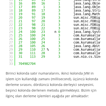
16
16
89
16
1
java.lang.Object:
17
17
89
1
3
java.lang.Object:
18
18
89
17
3
java.lang.String:
19
19
91
18
3
java.lang.Math::m
20
20
97
19
3
sun.misc.FDBigInt
21
21
97
20
3
sun.misc.FDBigInt
22
22
98
21
3
sun.misc.FDBigInt
23
23
98
22
3
sun.misc.FDBigInt
24
24
100
23
n 
0
java.lang.System:
25
25
100
24
3
com.kurumsaljava.
26
26
100
25
1
com.kurumsaljava.
27
27
100
24
3
com.kurumsaljava.
28
28
105
26
3
java.lang.Abstrac
29
29
110
27
%     
3
com.kurumsaljava.
30
30
111
28
3
com.kurumsaljava.
31
31
113
29
3
sun.nio.cs.Single
32
33
704982704
Birinci kolonda satır numaralarını, ikinci kolonda JVM in
işlem için kullandığı zamanı (millisecond), üçüncü kolonda
derleme sırasını, dördüncü kolonda derleyici seviyesini,
beşinci kolonda derlenen metodu görmekteyiz. Bizim için
ilginç olan derleme işlemleri aşağıda yer almaktadır: