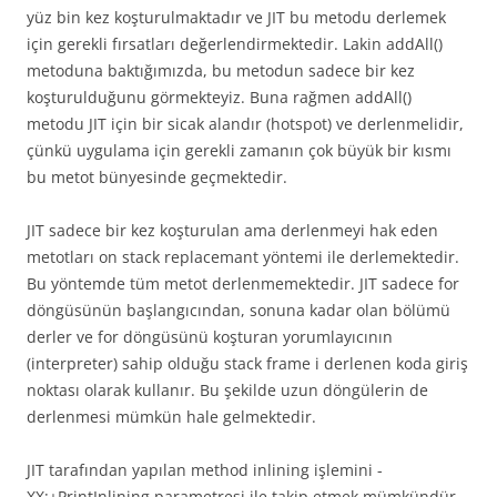
yüz bin kez koşturulmaktadır ve JIT bu metodu derlemek
için gerekli fırsatları değerlendirmektedir. Lakin addAll()
metoduna baktığımızda, bu metodun sadece bir kez
koşturulduğunu görmekteyiz. Buna rağmen addAll()
metodu JIT için bir sicak alandır (hotspot) ve derlenmelidir,
çünkü uygulama için gerekli zamanın çok büyük bir kısmı
bu metot bünyesinde geçmektedir.
JIT sadece bir kez koşturulan ama derlenmeyi hak eden
metotları on stack replacemant yöntemi ile derlemektedir.
Bu yöntemde tüm metot derlenmemektedir. JIT sadece for
döngüsünün başlangıcından, sonuna kadar olan bölümü
derler ve for döngüsünü koşturan yorumlayıcının
(interpreter) sahip olduğu stack frame i derlenen koda giriş
noktası olarak kullanır. Bu şekilde uzun döngülerin de
derlenmesi mümkün hale gelmektedir.
JIT tarafından yapılan method inlining işlemini -
XX:+PrintInlining parametresi ile takip etmek mümkündür.