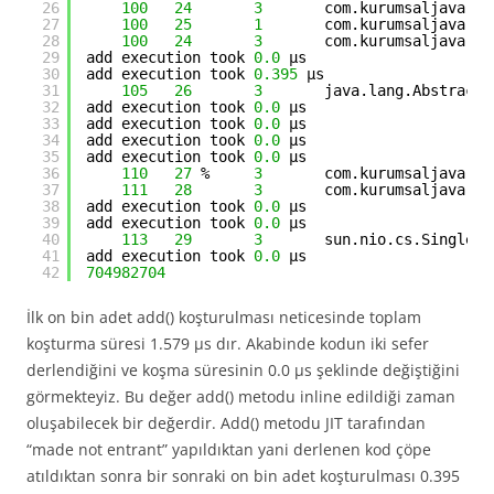
26
100
24
3
com.kurumsaljava.jv
27
100
25
1
com.kurumsaljava.jv
28
100
24
3
com.kurumsaljava.jv
29
add execution took 
0.0
µs
30
add execution took 
0.395
µs
31
105
26
3
java.lang.AbstractS
32
add execution took 
0.0
µs
33
add execution took 
0.0
µs
34
add execution took 
0.0
µs
35
add execution took 
0.0
µs
36
110
27
%     
3
com.kurumsaljava.jv
37
111
28
3
com.kurumsaljava.jv
38
add execution took 
0.0
µs
39
add execution took 
0.0
µs
40
113
29
3
sun.nio.cs.SingleBy
41
add execution took 
0.0
µs
42
704982704
İlk on bin adet add() koşturulması neticesinde toplam
koşturma süresi 1.579 µs dır. Akabinde kodun iki sefer
derlendiğini ve koşma süresinin 0.0 µs şeklinde değiştiğini
görmekteyiz. Bu değer add() metodu inline edildiği zaman
oluşabilecek bir değerdir. Add() metodu JIT tarafından
“made not entrant” yapıldıktan yani derlenen kod çöpe
atıldıktan sonra bir sonraki on bin adet koşturulması 0.395