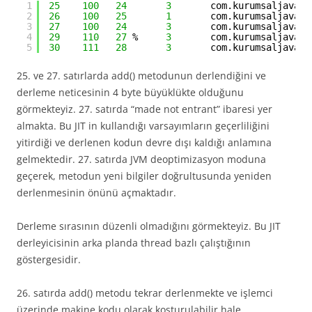
1
25
100
24
3
com.kurumsaljava.j
2
26
100
25
1
com.kurumsaljava.j
3
27
100
24
3
com.kurumsaljava.j
4
29
110
27
%     
3
com.kurumsaljava.j
5
30
111
28
3
com.kurumsaljava.j
25. ve 27. satırlarda add() metodunun derlendiğini ve
derleme neticesinin 4 byte büyüklükte olduğunu
görmekteyiz. 27. satırda “made not entrant” ibaresi yer
almakta. Bu JIT in kullandığı varsayımların geçerliliğini
yitirdiği ve derlenen kodun devre dışı kaldığı anlamına
gelmektedir. 27. satırda JVM deoptimizasyon moduna
geçerek, metodun yeni bilgiler doğrultusunda yeniden
derlenmesinin önünü açmaktadır.
Derleme sırasının düzenli olmadığını görmekteyiz. Bu JIT
derleyicisinin arka planda thread bazlı çalıştığının
göstergesidir.
26. satırda add() metodu tekrar derlenmekte ve işlemci
üzerinde makine kodu olarak koşturulabilir hale