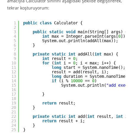
amacıyla Calculator sınıfını aşağidaki şekilde değiştirerek,
tekrar koşturuyorum:
1
public
class
Calculator {
2
3
public
static
void
main(String[] args) {
4
int
max = Integer.parseInt(args[
0
]);
5
System.out.println(addAll(max));
6
}
7
8
private
static
int
addAll(
int
max) {
9
int
result = 
0
;
10
for
(
int
i = 
0
; i < max; i++) {
11
long
start = System.nanoTime();
12
result = add(result, i);
13
long
duration = System.nanoTime() 
14
if
(i % 
10000
== 
0
)
15
System.out.println(
"add execut
16
17
}
18
19
return
result;
20
}
21
22
private
static
int
add(
int
result, 
int
i) 
23
return
result + i;
24
}
25
}