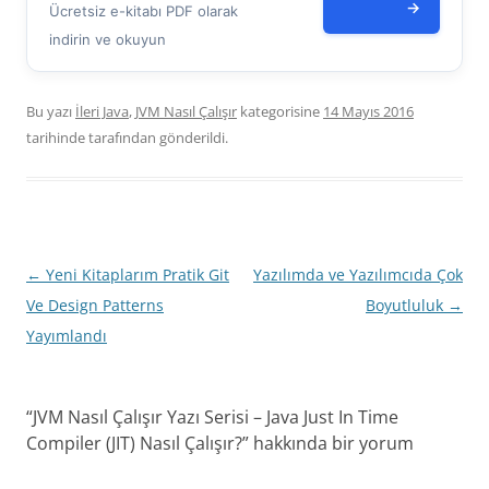
→
Ücretsiz e-kitabı PDF olarak
indirin ve okuyun
Bu yazı
İleri Java
,
JVM Nasıl Çalışır
kategorisine
14 Mayıs 2016
tarihinde
tarafından gönderildi.
Yazı
←
Yeni Kitaplarım Pratik Git
Yazılımda ve Yazılımcıda Çok
dolaşımı
Ve Design Patterns
Boyutluluk
→
Yayımlandı
“
JVM Nasıl Çalışır Yazı Serisi – Java Just In Time
Compiler (JIT) Nasıl Çalışır?
” hakkında bir yorum