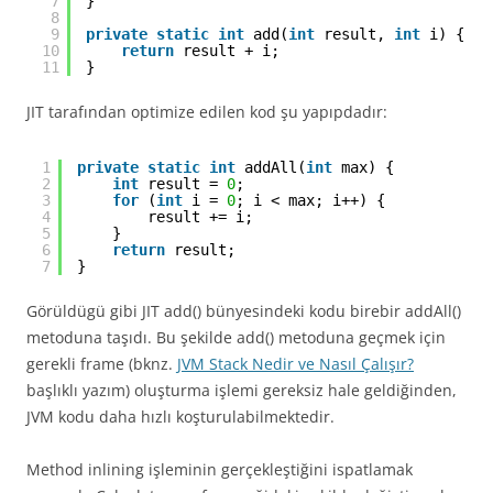
7
}
8
9
private
static
int
add(
int
result, 
int
i) {
10
return
result + i;
11
}
JIT tarafından optimize edilen kod şu yapıpdadır:
1
private
static
int
addAll(
int
max) {
2
int
result = 
0
;
3
for
(
int
i = 
0
; i < max; i++) {
4
result += i;
5
}
6
return
result;
7
}
Görüldügü gibi JIT add() bünyesindeki kodu birebir addAll()
metoduna taşıdı. Bu şekilde add() metoduna geçmek için
gerekli frame (bknz.
JVM Stack Nedir ve Nasıl Çalışır?
başlıklı yazım) oluşturma işlemi gereksiz hale geldiğinden,
JVM kodu daha hızlı koşturulabilmektedir.
Method inlining işleminin gerçekleştiğini ispatlamak