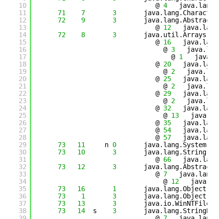
10
@ 
4
java.lang.
11
71
7
3
java.lang.Character
12
72
9
3
java.lang.AbstractS
13
@ 
12
java.lang
14
72
8
3
java.util.Arrays::c
15
@ 
16
java.lang
16
@ 
3
java.lan
17
@ 
1
java.l
18
@ 
20
java.lang
19
@ 
2
java.lan
20
@ 
25
java.lang
21
@ 
2
java.lan
22
@ 
29
java.lang
23
@ 
2
java.lan
24
@ 
32
java.lang
25
@ 
13
java.la
26
@ 
35
java.lang
27
@ 
54
java.lang
28
@ 
57
java.lang
29
73
11
n 
0
java.lang.System::a
30
73
10
3
java.lang.String::i
31
@ 
66
java.lang
32
73
12
3
java.lang.AbstractS
33
@ 
7
java.lang.
34
@ 
12
java.la
35
73
16
1
java.lang.Object::<
36
73
1
3
java.lang.Object::<
37
73
13
3
java.io.WinNTFileSy
38
73
14
s    
3
java.lang.StringBuf
39
@ 
7
java.lang.