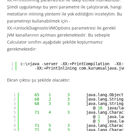
Şimdi uygulamayı bu yeni parametre ile çalıştırarak, hangi
metotların inlining yöntemi ile yok edildiğini inceleylim. Bu
parametreyi kullanabilmek için -
XX:+UnlockDiagnosticVMOptions parametresi ile gerekli
JVM kanallarının açılması gerekmektedir. Bu sebeple
Calculator sınıfını aşağıdaki şekilde koşturmamız
gerekmektedir:
1
c:\>java -server -XX:+PrintCompilation  -XX:+Un
2
-XX:+PrintInlining com.kurumsaljava.jvm.j
Ekran çıktısı şu şekilde olacaktır:
1
65
1
3
java.lang.Object::<
2
68
2
3
java.lang.String::h
3
68
3
3
java.lang.String::c
4
@ 
18
java/lang/
5
71
4
3
java.lang.Character
6
@ 
1
java.lang.
7
@ 
5
java.lang.
8
71
5
3
java.lang.Character
9
71
6
3
java.lang.Character