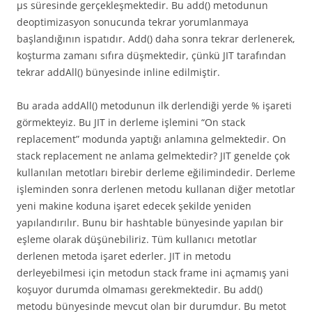
µs süresinde gerçekleşmektedir. Bu add() metodunun
deoptimizasyon sonucunda tekrar yorumlanmaya
başlandığının ispatıdır. Add() daha sonra tekrar derlenerek,
koşturma zamanı sıfıra düşmektedir, çünkü JIT tarafından
tekrar addAll() bünyesinde inline edilmiştir.
Bu arada addAll() metodunun ilk derlendiği yerde % işareti
görmekteyiz. Bu JIT in derleme işlemini “On stack
replacement” modunda yaptığı anlamına gelmektedir. On
stack replacement ne anlama gelmektedir? JIT genelde çok
kullanılan metotları birebir derleme eğilimindedir. Derleme
işleminden sonra derlenen metodu kullanan diğer metotlar
yeni makine koduna işaret edecek şekilde yeniden
yapılandırılır. Bunu bir hashtable bünyesinde yapılan bir
eşleme olarak düşünebiliriz. Tüm kullanıcı metotlar
derlenen metoda işaret ederler. JIT in metodu
derleyebilmesi için metodun stack frame ini açmamış yani
koşuyor durumda olmaması gerekmektedir. Bu add()
metodu bünyesinde mevcut olan bir durumdur. Bu metot