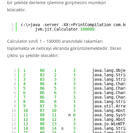
bir şekilde derleme işlemine girişmesini mümkün
kılacaktır.
1
c:\>java -server -XX:+PrintCompilation com.kuru
2
jvm.jit.Calculator 
100000
Calculator sınıfı 1 – 100000 arasındaki rakamları
toplamakta ve neticeyi ekranda görüntülemektedir. Ekran
çıktısı şu şekilde olacaktır:
1
1
80
1
3
java.lang.Object:
2
2
82
2
3
java.lang.String:
3
3
83
3
3
java.lang.String:
4
4
86
4
3
java.lang.Charact
5
5
86
5
3
java.lang.Charact
6
6
86
6
3
java.lang.Charact
7
7
86
7
3
java.lang.Charact
8
8
86
8
3
java.lang.String:
9
9
87
9
3
java.util.Arrays:
10
10
87
10
3
java.lang.Abstrac
11
11
88
11
n 
0
java.lang.System:
12
12
88
12
3
java.lang.Abstrac
13
13
88
13
3
java.io.WinNTFile
14
14
88
14
s    
3
java.lang.StringB
15
15
89
15
3
java.lang.String: