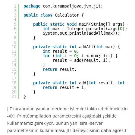
1
package
com.kurumsaljava.jvm.jit;
2
3
public
class
Calculator {
4
5
public
static
void
main(String[] args) {
6
int
max = Integer.parseInt(args[
0
]);
7
System.out.println(addAll(max));
8
}
9
10
private
static
int
addAll(
int
max) {
11
int
result = 
0
;
12
for
(
int
i = 
0
; i < max; i++) {
13
result = add(result, i);
14
}
15
return
result;
16
}
17
18
private
static
int
add(
int
result, 
int
i) 
19
return
result + i;
20
}
21
}
JIT tarafından yapılan derleme işlemini takip edebilmek için
-XX:+PrintCompilation parametresini aşağıdaki şekilde
kullanmamız gerekiyor. Bunun yanı sıra -server
parametresinin kullanılması, JIT derleyicisinin daha agresif