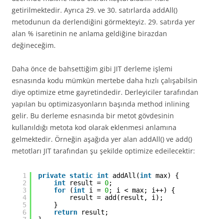
getirilmektedir. Ayrıca 29. ve 30. satırlarda addAll()
metodunun da derlendiğini görmekteyiz. 29. satırda yer
alan % isaretinin ne anlama geldiğine birazdan
değineceğim.
Daha önce de bahsettiğim gibi JIT derleme işlemi
esnasında kodu mümkün mertebe daha hızlı çalışabilsin
diye optimize etme gayretindedir. Derleyiciler tarafından
yapılan bu optimizasyonların başında method inlining
gelir. Bu derleme esnasında bir metot gövdesinin
kullanıldığı metota kod olarak eklenmesi anlamına
gelmektedir. Örneğin aşağıda yer alan addAll() ve add()
metotları JIT tarafından şu şekilde optimize edeilecektir:
1
private
static
int
addAll(
int
max) {
2
int
result = 
0
;
3
for
(
int
i = 
0
; i < max; i++) {
4
result = add(result, i);
5
}
6
return
result;