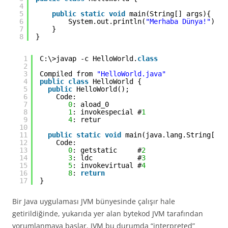
4
5
public
static
void
main(String[] args){
6
System.out.println(
"Merhaba Dünya!"
);
7
}
8
}
1
C:\>javap -c HelloWorld.
class
2
3
Compiled from 
"HelloWorld.java"
4
public
class
HelloWorld {
5
public
HelloWorld();
6
Code:
7
0
: aload_0
8
1
: invokespecial #
1
//
9
4
: retur
10
11
public
static
void
main(java.lang.String[]);
12
Code:
13
0
: getstatic     #
2
//
14
3
: ldc           #
3
//
15
5
: invokevirtual #
4
//
16
8
: 
return
17
}
Bir Java uygulaması JVM bünyesinde çalışır hale
getirildiğinde, yukarıda yer alan bytekod JVM tarafından
yorumlanmaya başlar. JVM bu durumda “interpreted”