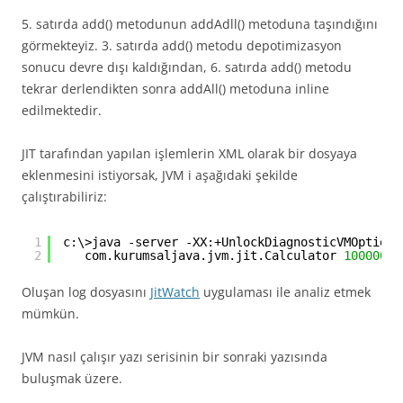
5. satırda add() metodunun addAdll() metoduna taşındığını
görmekteyiz. 3. satırda add() metodu depotimizasyon
sonucu devre dışı kaldığından, 6. satırda add() metodu
tekrar derlendikten sonra addAll() metoduna inline
edilmektedir.
JIT tarafından yapılan işlemlerin XML olarak bir dosyaya
eklenmesini istiyorsak, JVM i aşağıdaki şekilde
çalıştırabiliriz:
1
c:\>java -server -XX:+UnlockDiagnosticVMOptions
2
com.kurumsaljava.jvm.jit.Calculator 
100000
Oluşan log dosyasını
JitWatch
uygulaması ile analiz etmek
mümkün.
JVM nasıl çalışır yazı serisinin bir sonraki yazısında
buluşmak üzere.