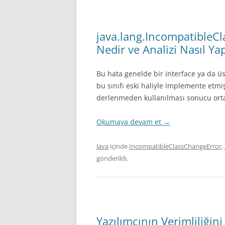
java.lang.IncompatibleC
Nedir ve Analizi Nasıl Yap
Bu hata genelde bir interface ya da üs
bu sınıfı eski haliyle implemente etmiş/
derlenmeden kullanılması sonucu orta
Okumaya devam et
→
Java
içinde
IncompatibleClassChangeError
,
gönderildi.
Yazılımcının Verimliliğini