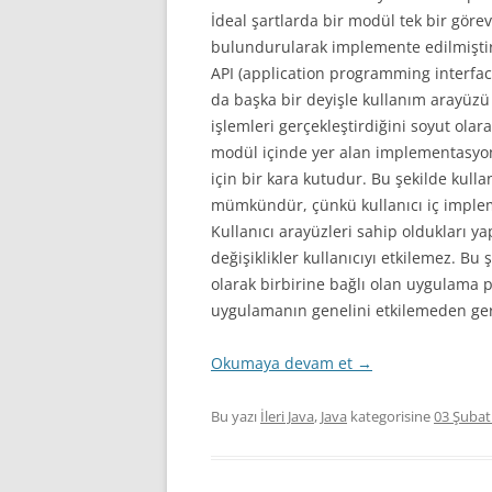
İLERI JAVA
İdeal şartlarda bir modül tek bir görev
bulundurularak implemente edilmiştir.
MAKALELER
API (application programming interface)
da başka bir deyişle kullanım arayüzü 
EĞITIM VIDEOLARI (SCREE
işlemleri gerçekleştirdiğini soyut olara
modül içinde yer alan implementasyonl
SEMINERLER – SUNUMLA
için bir kara kutudur. Bu şekilde kull
SÖYLEŞILER
mümkündür, çünkü kullanıcı iç implem
Kullanıcı arayüzleri sahip oldukları y
KIŞISEL GELIŞIM
değişiklikler kullanıcıyı etkilemez. Bu 
olarak birbirine bağlı olan uygulama p
SPRING ÇATISI
uygulamanın genelini etkilemeden ger
PÜF NOKTASI
Okumaya devam et
→
Bu yazı
İleri Java
,
Java
kategorisine
03 Şubat