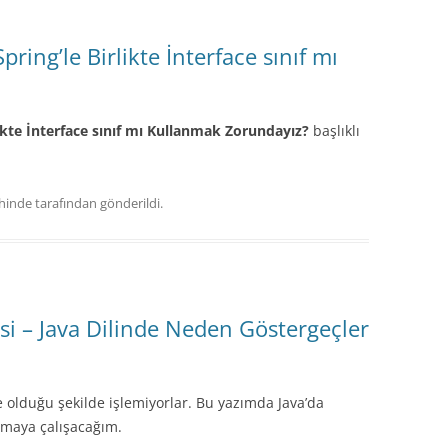
pring’le Birlikte İnterface sınıf mı
likte İnterface sınıf mı Kullanmak Zorundayız?
başlıklı
ihinde
tarafından gönderildi.
risi – Java Dilinde Neden Göstergeçler
e olduğu şekilde işlemiyorlar. Bu yazımda Java’da
rmaya çalışacağım.