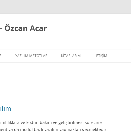
– Özcan Acar
RI
YAZILIM METOTLARI
KITAPLARIM
İLETİŞİM
ÇALIŞIR YAZI SERISI
EXTREME PROGRAMMING / AGILE
SIPLER YAZI SERISI
REFACTORING
ILAR
 YAZI SERISI
TASARIM PRENSIPLERI
TASARIM ŞABLONLARI
ılım
YAZILIM TESTLERI
mlılıklara ve kodun bakım ve geliştirilmesi sürecine
YAZILIM MIMARISI
ent ya da modül bazlı yazılım yapmaktan geçmektedir.