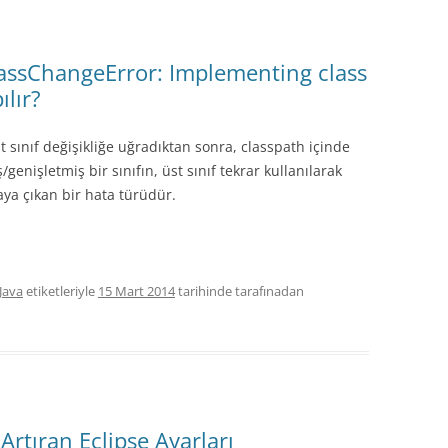
lassChangeError: Implementing class
ılır?
t sınıf değişikliğe uğradıktan sonra, classpath içinde
genişletmiş bir sınıfın, üst sınıf tekrar kullanılarak
ya çıkan bir hata türüdür.
Java
etiketleriyle
15 Mart 2014
tarihinde
tarafınadan
 Artıran Eclipse Ayarları