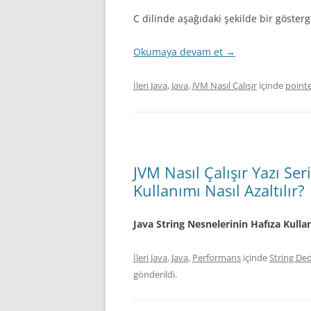
C dilinde aşağıdaki şekilde bir göster
Okumaya devam et
→
İleri Java
,
Java
,
JVM Nasıl Çalışır
içinde
point
JVM Nasıl Çalışır Yazı Ser
Kullanımı Nasıl Azaltılır?
Java String Nesnelerinin Hafıza Kullan
İleri Java
,
Java
,
Performans
içinde
String De
gönderildi.