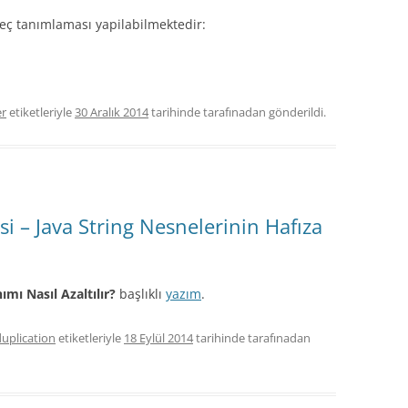
geç tanımlaması yapilabilmektedir:
er
etiketleriyle
30 Aralık 2014
tarihinde
tarafınadan gönderildi.
isi – Java String Nesnelerinin Hafıza
ımı Nasıl Azaltılır?
başlıklı
yazım
.
duplication
etiketleriyle
18 Eylül 2014
tarihinde
tarafınadan