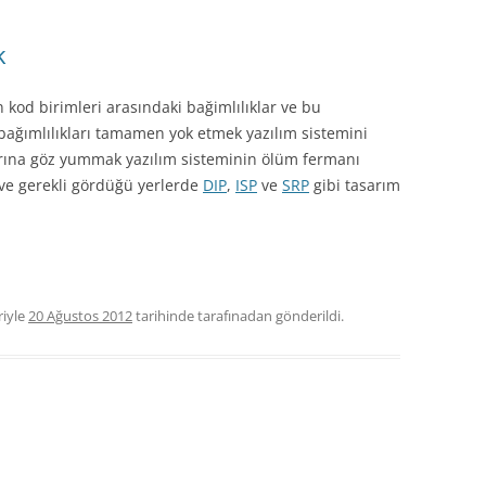
k
kod birimleri arasındaki bağimlılıklar ve bu
 bağımlılıkları tamamen yok etmek yazılım sistemini
arına göz yummak yazılım sisteminin ölüm fermanı
 ve gerekli gördüğü yerlerde
DIP
,
ISP
ve
SRP
gibi tasarım
riyle
20 Ağustos 2012
tarihinde
tarafınadan gönderildi.