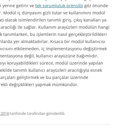
i yerine getirir ve
tek sorumluluk prensibi
göz önünde
TEST DRIVEN DEVELOPMENT (TDD)
 Modül iç dünyasını gizli tutar ve kullanımını modül
 olarak isimlendirilen tanımlı giriş, çıkış kanalları ya
aracılığı ile sağlar. Kullanım arayüzleri modülün hangi
NCAST)
k tanımlarken, bu işlemlerin nasıl gerçekleştirildikleri
arda yer almaktadırlar. Kısaca bir modül kullanıcısı
R
anıcısını etkilemeden, iç implementasyonu değiştirmek
entasyona değil, kullanıcı arayüzüne bağımlıdır.
apıyı koruyabildikleri sürece, modül üzerinde yapılan
şekilde tanımlı kullanıcı arayüzleri aracılığıyla esnek
arçaları geliştirmek ve bu parçalar üzerinde
ekli değişiklikleri yapmak mümkündür.
 2018
tarihinde
tarafından gönderildi.