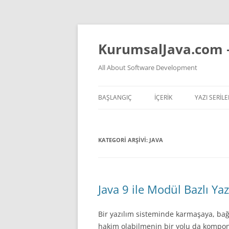
İçeriğe
atla
KurumsalJava.com 
All About Software Development
BAŞLANGIÇ
İÇERİK
YAZI SERILE
TÜM YAZI LISTESI
JVM NASIL 
KATEGORI ARŞIVI:
JAVA
YAPAY ZEKA VIDEOLARI
TEMEL PREN
YAPAY ZEKA KONULU YAZ
KOKAN KOD
YAZILIM HAKKINDA GENEL
Java 9 ile Modül Bazlı Yaz
DÜŞÜNCELER
Bir yazılım sisteminde karmaşaya, bağı
JAVA
hakim olabilmenin bir yolu da kompon