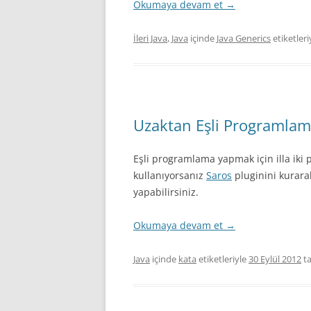
Okumaya devam et
→
İleri Java
,
Java
içinde
Java Generics
etiketleri
Uzaktan Eşli Programla
Eşli programlama yapmak için illa iki
kullanıyorsanız
Saros
pluginini kurarak
yapabilirsiniz.
Okumaya devam et
→
Java
içinde
kata
etiketleriyle
30 Eylül 2012
ta