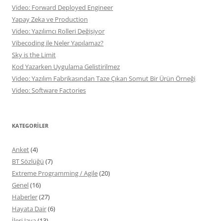
Video: Forward Deployed Engineer
Yapay Zeka ve Production
Video: Yazılımcı Rolleri Değişiyor
Vibecoding ile Neler Yapılamaz?
Sky is the Limit
Kod Yazarken Uygulama Gelistirilmez
Video: Yazılım Fabrikasından Taze Çıkan Somut Bir Ürün Örneği
Video: Software Factories
KATEGORILER
Anket
(4)
BT Sözlüğü
(7)
Extreme Programming / Agile
(20)
Genel
(16)
Haberler
(27)
Hayata Dair
(6)
İleri Java
(13)