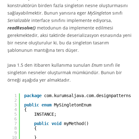
konstruktörün birden fazla singleton nesne oluşturmasını
sağlayabilmektir. Bunun yanısıra eger
MySingleton
sınıfı
Serializable
interface sınıfını implemente ediyorsa,
readResolve()
metodunun da implemente edilmesi
gerekmektedir, aksi taktirde deserializasyon esnasında yeni
bir nesne oluşturulur ki, bu da singleton tasarım
şablonunun mantığına ters düşer.
Java 1.5 den itibaren kullanıma sunulan
Enum
sınıfı ile
singleton nesneler oluşturmak mümkündür. Bunun bir
örneği aşağıda yer almaktadır.
1
package
com.kurumsaljava.com.designpatterns.si
2
3
public
enum
MySingletonEnum
4
{
5
INSTANCE;
6
7
public
void
myMethod()
8
{
9
10
}