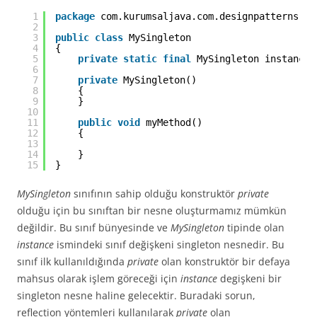
1
package
com.kurumsaljava.com.designpatterns.si
2
3
public
class
MySingleton
4
{
5
private
static
final
MySingleton instance 
6
7
private
MySingleton()
8
{
9
}
10
11
public
void
myMethod()
12
{
13
14
}
15
}
MySingleton
sınıfının sahip olduğu konstruktör
private
olduğu için bu sınıftan bir nesne oluşturmamız mümkün
değildir. Bu sınıf bünyesinde ve
MySingleton
tipinde olan
instance
ismindeki sınıf değişkeni singleton nesnedir. Bu
sınıf ilk kullanıldığında
private
olan konstruktör bir defaya
mahsus olarak işlem göreceği için
instance
degişkeni bir
singleton nesne haline gelecektir. Buradaki sorun,
reflection yöntemleri kullanılarak
private
olan