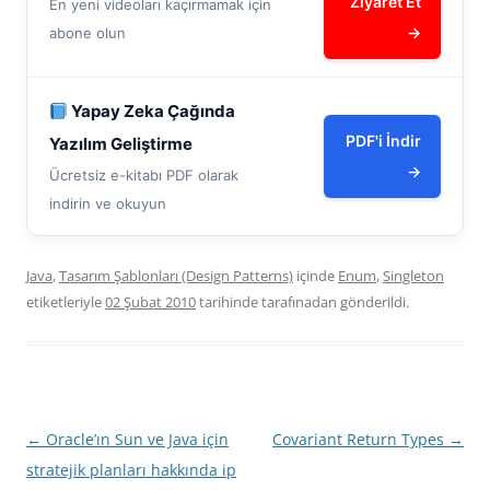
Ziyaret Et
En yeni videoları kaçırmamak için
→
abone olun
Yapay Zeka Çağında
PDF'i İndir
Yazılım Geliştirme
→
Ücretsiz e-kitabı PDF olarak
indirin ve okuyun
Java
,
Tasarım Şablonları (Design Patterns)
içinde
Enum
,
Singleton
etiketleriyle
02 Şubat 2010
tarihinde
tarafınadan gönderildi.
Yazı
←
Oracle’ın Sun ve Java için
Covariant Return Types
→
dolaşımı
stratejik planları hakkında ip