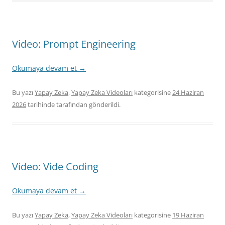
Video: Prompt Engineering
Okumaya devam et
→
Bu yazı
Yapay Zeka
,
Yapay Zeka Videoları
kategorisine
24 Haziran
2026
tarihinde
tarafından gönderildi.
Video: Vide Coding
Okumaya devam et
→
Bu yazı
Yapay Zeka
,
Yapay Zeka Videoları
kategorisine
19 Haziran