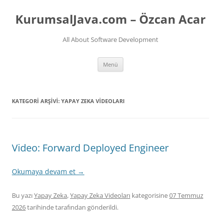
İçeriğe
atla
KurumsalJava.com – Özcan Acar
All About Software Development
Menü
KATEGORI ARŞIVI:
YAPAY ZEKA VIDEOLARI
Video: Forward Deployed Engineer
Okumaya devam et
→
Bu yazı
Yapay Zeka
,
Yapay Zeka Videoları
kategorisine
07 Temmuz
2026
tarihinde
tarafından gönderildi.