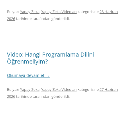
Bu yazı
Yapay Zeka
,
Yapay Zeka Videoları
kategorisine
28 Haziran
2026
tarihinde
tarafından gönderildi.
Video: Hangi Programlama Dilini
Öğrenmeliyim?
Okumaya devam et
→
Bu yazı
Yapay Zeka
,
Yapay Zeka Videoları
kategorisine
27 Haziran
2026
tarihinde
tarafından gönderildi.