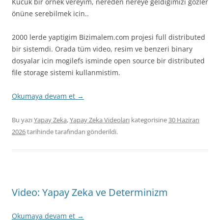
Kücük bir örnek vereyim, nereden nereye geldigimizi gözler
önüne serebilmek icin..
2000 lerde yaptigim Bizimalem.com projesi full distributed
bir sistemdi. Orada tüm video, resim ve benzeri binary
dosyalar icin mogilefs isminde open source bir distributed
file storage sistemi kullanmistim.
Okumaya devam et
→
Bu yazı
Yapay Zeka
,
Yapay Zeka Videoları
kategorisine
30 Haziran
2026
tarihinde
tarafından gönderildi.
Video: Yapay Zeka ve Determinizm
Okumaya devam et
→