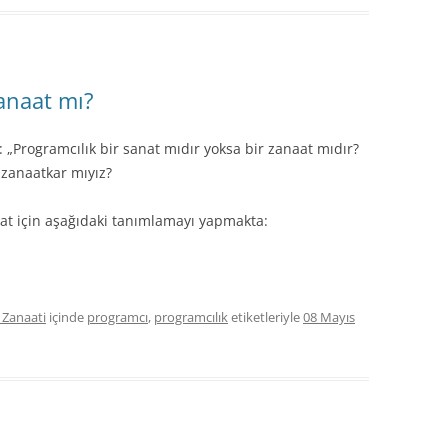
anaat mı?
 „Programcılık bir sanat mıdır yoksa bir zanaat mıdır?
 zanaatkar mıyız?
aat için aşağıdaki tanımlamayı yapmakta:
 Zanaati
içinde
programcı
,
programcılık
etiketleriyle
08 Mayıs