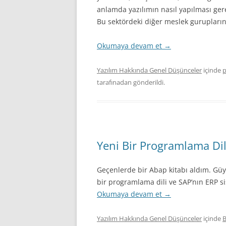
İLERI JAVA
anlamda yazılımın nasıl yapılması gerek
Bu sektördeki diğer meslek gurupları
MAKALELER
Okumaya devam et
→
EĞITIM VIDEOLARI (SCREE
SEMINERLER – SUNUMLA
Yazılım Hakkında Genel Düşünceler
içinde
p
tarafınadan gönderildi.
SÖYLEŞILER
KIŞISEL GELIŞIM
SPRING ÇATISI
Yeni Bir Programlama Di
PÜF NOKTASI
Geçenlerde bir Abap kitabı aldım. Gü
bir programlama dili ve SAP’nın ERP si
Okumaya devam et
→
Yazılım Hakkında Genel Düşünceler
içinde
B