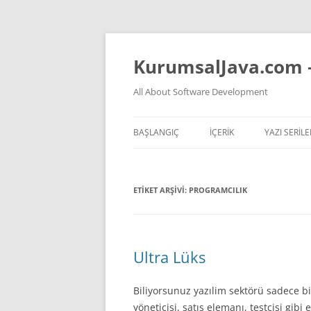
İçeriğe
atla
KurumsalJava.com 
All About Software Development
BAŞLANGIÇ
İÇERİK
YAZI SERILE
TÜM YAZI LISTESI
JVM NASIL 
ETIKET ARŞIVI:
PROGRAMCILIK
YAPAY ZEKA VIDEOLARI
TEMEL PREN
YAPAY ZEKA KONULU YAZ
KOKAN KOD
YAZILIM HAKKINDA GENEL
Ultra Lüks
DÜŞÜNCELER
Biliyorsunuz yazılim sektörü sadece b
JAVA
yöneticisi, satış elemanı, testcisi gib