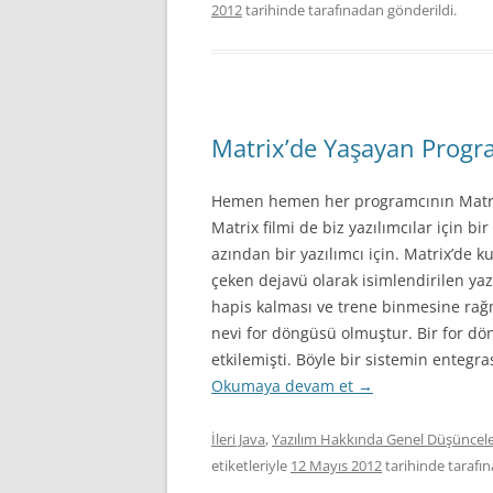
2012
tarihinde
tarafınadan gönderildi.
Matrix’de Yaşayan Progr
Hemen hemen her programcının Matrix 
Matrix filmi de biz yazılımcılar için bir
azından bir yazılımcı için. Matrix’de ku
çeken dejavü olarak isimlendirilen yaz
hapis kalması ve trene binmesine rağm
nevi for döngüsü olmuştur. Bir for dö
etkilemişti. Böyle bir sistemin entegra
Okumaya devam et
→
İleri Java
,
Yazılım Hakkında Genel Düşüncel
etiketleriyle
12 Mayıs 2012
tarihinde
tarafı