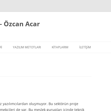
– Özcan Acar
RI
YAZILIM METOTLARI
KITAPLARIM
İLETİŞİM
ÇALIŞIR YAZI SERISI
EXTREME PROGRAMMING / AGILE
SIPLER YAZI SERISI
REFACTORING
ILAR
 YAZI SERISI
TASARIM PRENSIPLERI
TASARIM ŞABLONLARI
YAZILIM TESTLERI
iz yazılımcılardan oluşmuyor. Bu sektörün proje
YAZILIM MIMARISI
i emekçileri de var. Bu meslek gurupları içinde teknik