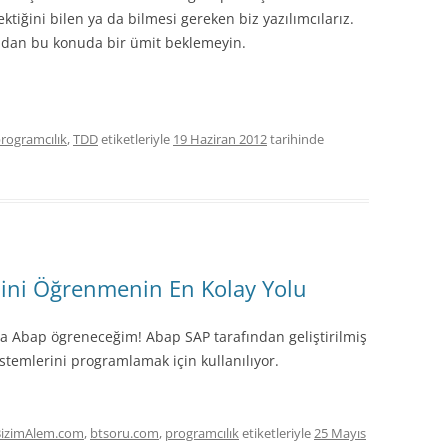
tiğini bilen ya da bilmesi gereken biz yazılımcılarız.
TEST DRIVEN DEVELOPMENT (TDD)
ndan bu konuda bir ümit beklemeyin.
NCAST)
R
rogramcılık
,
TDD
etiketleriyle
19 Haziran 2012
tarihinde
lini Öğrenmenin En Kolay Yolu
ya Abap ögreneceğim! Abap SAP tarafından geliştirilmiş
stemlerini programlamak için kullanılıyor.
izimAlem.com
,
btsoru.com
,
programcılık
etiketleriyle
25 Mayıs