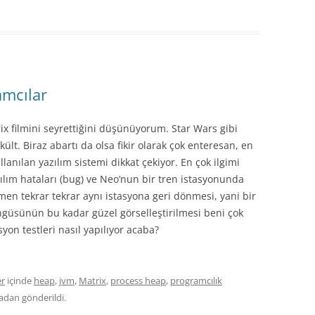
amcılar
filmini seyrettiğini düşünüyorum. Star Wars gibi
 kült. Biraz abartı da olsa fikir olarak çok enteresan, en
llanılan yazılım sistemi dikkat çekiyor. En çok ilgimi
ılım hataları (bug) ve Neo’nun bir tren istasyonunda
en tekrar tekrar aynı istasyona geri dönmesi, yani bir
ngüsünün bu kadar güzel görselleştirilmesi beni çok
syon testleri nasıl yapılıyor acaba?
er
içinde
heap
,
jvm
,
Matrix
,
process heap
,
programcılık
nadan gönderildi.