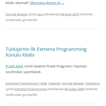
kitabı okumalı!
Okumaya devam et
→
Kaynak Kitaplar
içinde
Java
etiketleriyle
06 Mart 2010
tarihinde
tarafınadan gönderildi.
Türkiye’nin İlk Extreme Programming
Konulu Kitabı
Pratik Agile
isimli kitabım Pratik Programcı Yayınevi
tarafından yayımlandı.
Extreme Programming / Agile
,
Haberler
,
Kaynak Kitaplar
,
Kitaplarım
içinde
Extreme Programming
etiketleriyle
08 Şubat 2009
tarihinde
tarafınadan gönderildi.