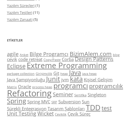
Yazılım Süreçleri
(1)
Yazılım Testleri
(11)
Yazılım Zanaati
(5)
ETIKETLER
BizimAlem.com
agile
Bilge Programcı
Anket
blog
Design Patterns
cevik
code retreat
Corba
Copy/Paste
Extreme Programming
Eclipse
Java
Git
garbage collection
Girişimcilik
heap
java heap
Junit
kata
Java Şampiyonluğu
jvm
Kişisel Gelişim
programcı
programcılık
Oracle
Matrix
process heap
Refactoring
Seminer
Singleton
Sertifika
Spring
Spring MVC
Subversion
Sun
SRP
TDD
test
Sürekli Entegrasyon
Tasarım Şablonları
Unit Testing
Wicket
Çevik Süreç
Çeviklik