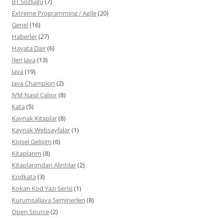
BT Sözlüğü
(7)
Extreme Programming / Agile
(20)
Genel
(16)
Haberler
(27)
Hayata Dair
(6)
İleri Java
(13)
Java
(19)
Java Champion
(2)
JVM Nasıl Çalışır
(8)
Kata
(5)
Kaynak Kitaplar
(8)
Kaynak Websayfalar
(1)
Kişisel Gelişim
(6)
Kitaplarım
(8)
Kitaplarımdan Alıntılar
(2)
Kodkata
(3)
Kokan Kod Yazı Serisi
(1)
KurumsalJava Seminerleri
(8)
Open Source
(2)