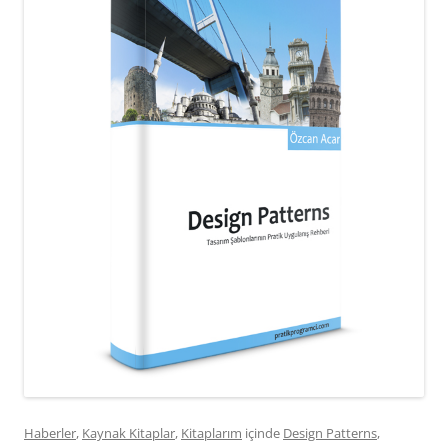
Haberler
,
Kaynak Kitaplar
,
Kitaplarım
içinde
Design Patterns
,