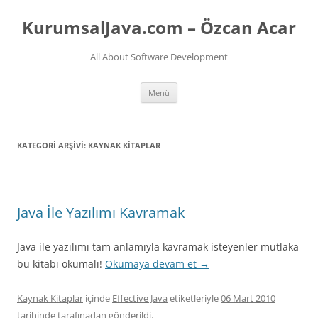
İçeriğe
atla
KurumsalJava.com – Özcan Acar
All About Software Development
Menü
KATEGORI ARŞIVI:
KAYNAK KITAPLAR
Java İle Yazılımı Kavramak
Java ile yazılımı tam anlamıyla kavramak isteyenler mutlaka
bu kitabı okumalı!
Okumaya devam et
→
Kaynak Kitaplar
içinde
Effective Java
etiketleriyle
06 Mart 2010
tarihinde
tarafınadan gönderildi.