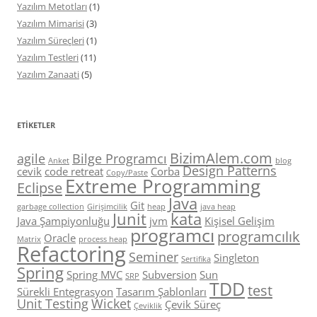
Yazılım Metotları
(1)
Yazılım Mimarisi
(3)
Yazılım Süreçleri
(1)
Yazılım Testleri
(11)
Yazılım Zanaati
(5)
ETIKETLER
BizimAlem.com
agile
Bilge Programcı
Anket
blog
Design Patterns
cevik
code retreat
Corba
Copy/Paste
Extreme Programming
Eclipse
Java
Git
garbage collection
Girişimcilik
heap
java heap
Junit
kata
Java Şampiyonluğu
jvm
Kişisel Gelişim
programcı
programcılık
Oracle
Matrix
process heap
Refactoring
Seminer
Singleton
Sertifika
Spring
Spring MVC
Subversion
Sun
SRP
TDD
test
Sürekli Entegrasyon
Tasarım Şablonları
Unit Testing
Wicket
Çevik Süreç
Çeviklik