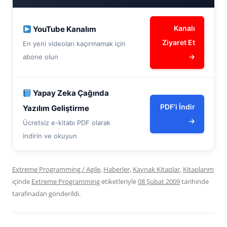
Kanalı
YouTube Kanalım
Ziyaret Et
En yeni videoları kaçırmamak için
→
abone olun
Yapay Zeka Çağında
PDF'i İndir
Yazılım Geliştirme
→
Ücretsiz e-kitabı PDF olarak
indirin ve okuyun
Extreme Programming / Agile
,
Haberler
,
Kaynak Kitaplar
,
Kitaplarım
içinde
Extreme Programming
etiketleriyle
08 Şubat 2009
tarihinde
tarafınadan gönderildi.