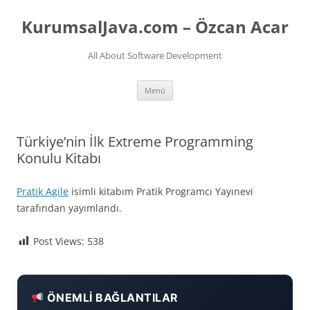
İçeriğe
atla
KurumsalJava.com – Özcan Acar
All About Software Development
Menü
Türkiye’nin İlk Extreme Programming
Konulu Kitabı
Pratik Agile
isimli kitabım Pratik Programcı Yayınevi
tarafından yayımlandı.
Post Views:
538
ÖNEMLI BAĞLANTILAR