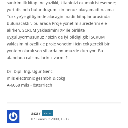
sanirim ilk kitap. ne yazikki, kitabinizi okumak istesemde;
yurt disinda bulundugum icin henuz okuyamadim. ama
Turkiye’ye gittigimde alacagim nadir kitaplar arasinda
bulunacaktir. bu arada Proje yonetim sureclerini ele
alirken, SCRUM yaklasimini XP ile birlikte
uyguluyormusunuz ? sizin de iyi bildigi gibi SCRUM
yaklasimini ozellikle proje yonetimi icin cok gerekli bir
yontem olarak son yillarda onumuzde duruyor. Bu
alandada calismalariniz varmi ?
Dr. Dipl.-Ing. Ugur Genc
mils electronic gesmbh & cokg
A-6068 mils • österriech
acar
Yazar
07 Temmuz 2009, 13:12