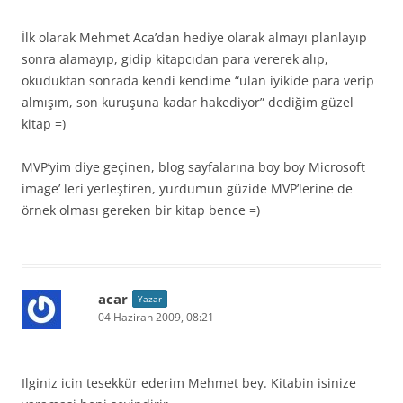
İlk olarak Mehmet Aca’dan hediye olarak almayı planlayıp
sonra alamayıp, gidip kitapcıdan para vererek alıp,
okuduktan sonrada kendi kendime “ulan iyikide para verip
almışım, son kuruşuna kadar hakediyor” dediğim güzel
kitap =)
MVP’yim diye geçinen, blog sayfalarına boy boy Microsoft
image’ leri yerleştiren, yurdumun güzide MVP’lerine de
örnek olması gereken bir kitap bence =)
acar
Yazar
04 Haziran 2009, 08:21
Ilginiz icin tesekkür ederim Mehmet bey. Kitabin isinize