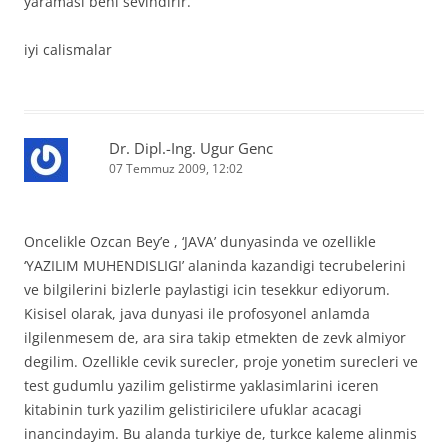
yaramasi beni sevindirir.
iyi calismalar
Dr. Dipl.-Ing. Ugur Genc
07 Temmuz 2009, 12:02
Oncelikle Ozcan Bey’e , ‘JAVA’ dunyasinda ve ozellikle
‘YAZILIM MUHENDISLIGI’ alaninda kazandigi tecrubelerini
ve bilgilerini bizlerle paylastigi icin tesekkur ediyorum.
Kisisel olarak, java dunyasi ile profosyonel anlamda
ilgilenmesem de, ara sira takip etmekten de zevk almiyor
degilim. Ozellikle cevik surecler, proje yonetim surecleri ve
test gudumlu yazilim gelistirme yaklasimlarini iceren
kitabinin turk yazilim gelistiricilere ufuklar acacagi
inancindayim. Bu alanda turkiye de, turkce kaleme alinmis