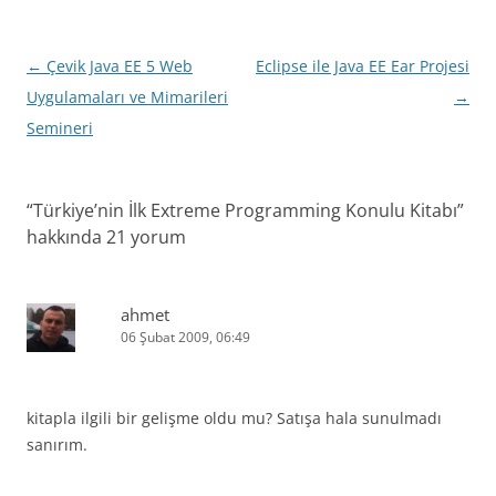
Yazı
←
Çevik Java EE 5 Web
Eclipse ile Java EE Ear Projesi
dolaşımı
Uygulamaları ve Mimarileri
→
Semineri
“
Türkiye’nin İlk Extreme Programming Konulu Kitabı
”
hakkında 21 yorum
ahmet
06 Şubat 2009, 06:49
kitapla ilgili bir gelişme oldu mu? Satışa hala sunulmadı
sanırım.