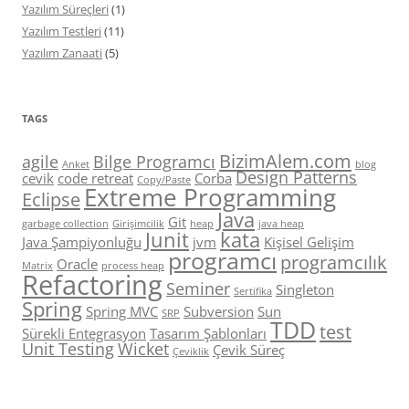
Yazılım Süreçleri
(1)
Yazılım Testleri
(11)
Yazılım Zanaati
(5)
TAGS
BizimAlem.com
agile
Bilge Programcı
Anket
blog
Design Patterns
cevik
code retreat
Corba
Copy/Paste
Extreme Programming
Eclipse
Java
Git
garbage collection
Girişimcilik
heap
java heap
Junit
kata
Java Şampiyonluğu
jvm
Kişisel Gelişim
programcı
programcılık
Oracle
Matrix
process heap
Refactoring
Seminer
Singleton
Sertifika
Spring
Spring MVC
Subversion
Sun
SRP
TDD
test
Sürekli Entegrasyon
Tasarım Şablonları
Unit Testing
Wicket
Çevik Süreç
Çeviklik