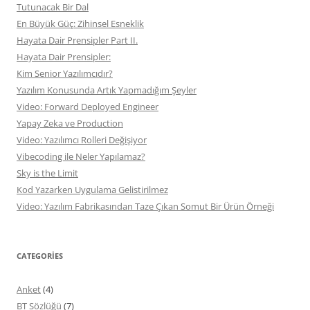
Tutunacak Bir Dal
En Büyük Güç: Zihinsel Esneklik
Hayata Dair Prensipler Part II.
Hayata Dair Prensipler:
Kim Senior Yazılımcıdır?
Yazılım Konusunda Artık Yapmadığım Şeyler
Video: Forward Deployed Engineer
Yapay Zeka ve Production
Video: Yazılımcı Rolleri Değişiyor
Vibecoding ile Neler Yapılamaz?
Sky is the Limit
Kod Yazarken Uygulama Gelistirilmez
Video: Yazılım Fabrikasından Taze Çıkan Somut Bir Ürün Örneği
CATEGORIES
Anket
(4)
BT Sözlüğü
(7)