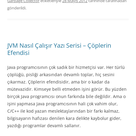
Garbage Collector
etiketleriyle
28 Mayıs 2012
tarihinde
tarafınadan
gönderildi.
JVM Nasıl Çalışır Yazı Serisi – Çöplerin
Efendisi
Java programcısının çok sadık bir hizmetçisi var. Her türlü
çöplüğü, pisliği arkasından devamlı toplar, hiç sesini
çıkarmaz. Çöplerin efendisidir, ama bir o kadar da
mütevazidir. Kimseye belli etmeden işini görür. Bu yüzden
birçok Java programcısı onun farkında bile değildir. Ama o
işini yapmasa Java programcısının hali çok vahim olur,
C/C++ ile kod yazan meslektaşlarından bir farkı kalmaz,
bilgisayarın hafızası denilen kara delikte kaybolur gider,
yazdığı programlar devamlı sallanır.