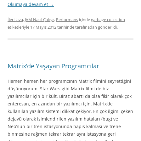
Okumaya devam et
→
İleri Java
,
JVM Nasıl Çalışır
,
Performans
içinde
garbage collection
etiketleriyle
17 Mayıs 2012
tarihinde
tarafınadan gönderildi.
Matrix’de Yaşayan Programcılar
Hemen hemen her programcının Matrix filmini seyrettiğini
düşünüyorum. Star Wars gibi Matrix filmi de biz
yazılımcılar için bir kült. Biraz abartı da olsa fikir olarak çok
enteresan, en azından bir yazılımcı için. Matrix’de
kullanılan yazılım sistemi dikkat çekiyor. En çok ilgimi çeken
dejavü olarak isimlendirilen yazılım hataları (bug) ve
Neo’nun bir tren istasyonunda hapis kalması ve trene
binmesine rağmen tekrar tekrar aynı istasyona geri