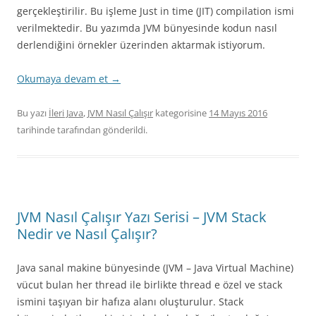
gerçekleştirilir. Bu işleme Just in time (JIT) compilation ismi
verilmektedir. Bu yazımda JVM bünyesinde kodun nasıl
derlendiğini örnekler üzerinden aktarmak istiyorum.
Okumaya devam et
→
Bu yazı
İleri Java
,
JVM Nasıl Çalışır
kategorisine
14 Mayıs 2016
tarihinde
tarafından gönderildi.
JVM Nasıl Çalışır Yazı Serisi – JVM Stack
Nedir ve Nasıl Çalışır?
Java sanal makine bünyesinde (JVM – Java Virtual Machine)
vücut bulan her thread ile birlikte thread e özel ve stack
ismini taşıyan bir hafıza alanı oluşturulur. Stack