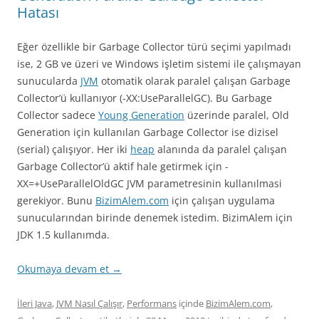
Hatası
Eğer özellikle bir Garbage Collector türü seçimi yapılmadı
ise, 2 GB ve üzeri ve Windows işletim sistemi ile çalışmayan
sunucularda
JVM
otomatik olarak paralel çalışan Garbage
Collector’ü kullanıyor (-XX:UseParallelGC). Bu Garbage
Collector sadece
Young Generation
üzerinde paralel, Old
Generation için kullanılan Garbage Collector ise dizisel
(serial) çalışıyor. Her iki
heap
alanında da paralel çalışan
Garbage Collector’ü aktif hale getirmek için -
XX=+UseParallelOldGC JVM parametresinin kullanılmasi
gerekiyor. Bunu
BizimAlem.com
için çalışan uygulama
sunucularından birinde denemek istedim. BizimAlem için
JDK 1.5 kullanımda.
Okumaya devam et
→
İleri Java
,
JVM Nasıl Çalışır
,
Performans
içinde
BizimAlem.com
,