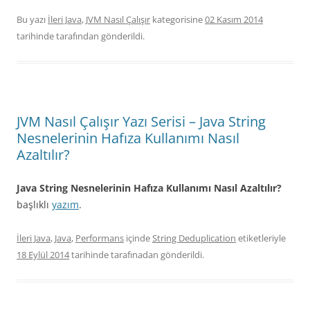
Bu yazı
İleri Java
,
JVM Nasıl Çalışır
kategorisine
02 Kasım 2014
tarihinde
tarafından gönderildi.
JVM Nasıl Çalışır Yazı Serisi – Java String
Nesnelerinin Hafıza Kullanımı Nasıl
Azaltılır?
Java String Nesnelerinin Hafıza Kullanımı Nasıl Azaltılır?
başlıklı
yazım
.
İleri Java
,
Java
,
Performans
içinde
String Deduplication
etiketleriyle
18 Eylül 2014
tarihinde
tarafınadan gönderildi.