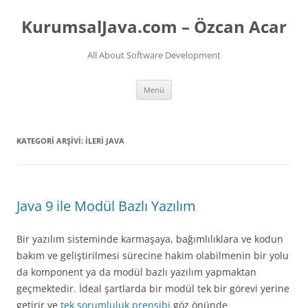
İçeriğe
atla
KurumsalJava.com – Özcan Acar
All About Software Development
Menü
KATEGORI ARŞIVI:
İLERI JAVA
Java 9 ile Modül Bazlı Yazılım
Bir yazılım sisteminde karmaşaya, bağımlılıklara ve kodun
bakım ve geliştirilmesi sürecine hakim olabilmenin bir yolu
da komponent ya da modül bazlı yazılım yapmaktan
geçmektedir. İdeal şartlarda bir modül tek bir görevi yerine
getirir ve
tek sorumluluk prensibi
göz önünde