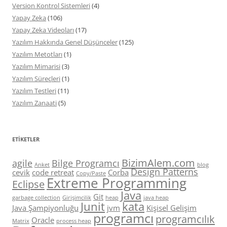
Version Kontrol Sistemleri
(4)
Yapay Zeka
(106)
Yapay Zeka Videoları
(17)
Yazılım Hakkında Genel Düşünceler
(125)
Yazılım Metotları
(1)
Yazılım Mimarisi
(3)
Yazılım Süreçleri
(1)
Yazılım Testleri
(11)
Yazılım Zanaati
(5)
ETIKETLER
BizimAlem.com
agile
Bilge Programcı
Anket
blog
Design Patterns
cevik
code retreat
Corba
Copy/Paste
Extreme Programming
Eclipse
Java
Git
garbage collection
Girişimcilik
heap
java heap
Junit
kata
Java Şampiyonluğu
jvm
Kişisel Gelişim
programcı
programcılık
Oracle
Matrix
process heap