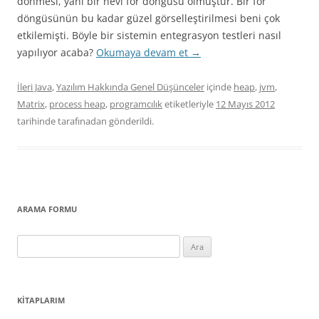
dönmesi, yani bir nevi for döngüsü olmuştur. Bir for
döngüsünün bu kadar güzel görselleştirilmesi beni çok
etkilemişti. Böyle bir sistemin entegrasyon testleri nasıl
yapılıyor acaba?
Okumaya devam et
→
İleri Java
,
Yazılım Hakkında Genel Düşünceler
içinde
heap
,
jvm
,
Matrix
,
process heap
,
programcılık
etiketleriyle
12 Mayıs 2012
tarihinde
tarafınadan gönderildi.
ARAMA FORMU
Arama:
KITAPLARIM