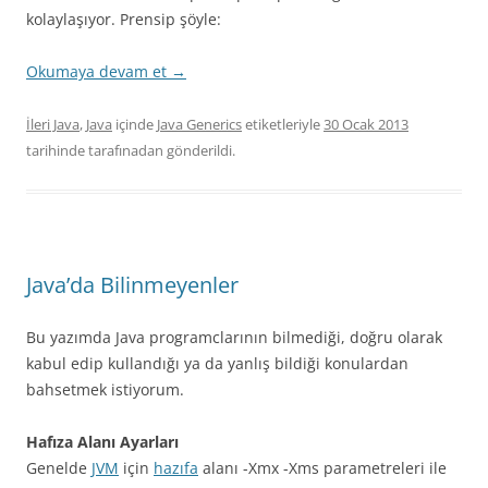
kolaylaşıyor. Prensip şöyle:
Okumaya devam et
→
İleri Java
,
Java
içinde
Java Generics
etiketleriyle
30 Ocak 2013
tarihinde
tarafınadan gönderildi.
Java’da Bilinmeyenler
Bu yazımda Java programclarının bilmediği, doğru olarak
kabul edip kullandığı ya da yanlış bildiği konulardan
bahsetmek istiyorum.
Hafıza Alanı Ayarları
Genelde
JVM
için
hazıfa
alanı -Xmx -Xms parametreleri ile