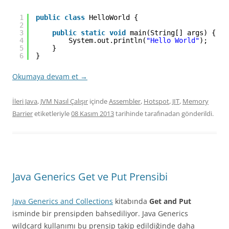
1
public
class
HelloWorld {
2
3
public
static
void
main(String[] args) {
4
System.out.println(
"Hello World"
);
5
}
6
}
Okumaya devam et
→
İleri Java
,
JVM Nasıl Çalışır
içinde
Assembler
,
Hotspot
,
JIT
,
Memory
Barrier
etiketleriyle
08 Kasım 2013
tarihinde
tarafınadan gönderildi.
Java Generics Get ve Put Prensibi
Java Generics and Collections
kitabında
Get and Put
isminde bir prensipden bahsediliyor. Java Generics
wildcard kullanımı bu prensip takip edildiğinde daha