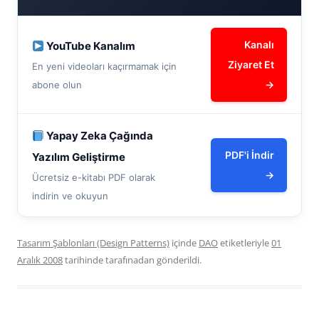
Kanalı
YouTube Kanalım
Ziyaret Et
En yeni videoları kaçırmamak için
→
abone olun
Yapay Zeka Çağında
PDF'i İndir
Yazılım Geliştirme
→
Ücretsiz e-kitabı PDF olarak
indirin ve okuyun
Tasarım Şablonları (Design Patterns)
içinde
DAO
etiketleriyle
01
Aralık 2008
tarihinde
tarafınadan gönderildi.