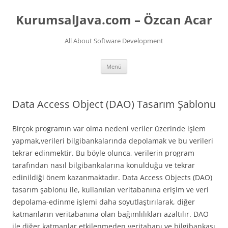
İçeriğe
atla
KurumsalJava.com – Özcan Acar
All About Software Development
Menü
Data Access Object (DAO) Tasarım Şablonu
Birçok programın var olma nedeni veriler üzerinde işlem
yapmak,verileri bilgibankalarında depolamak ve bu verileri
tekrar edinmektir. Bu böyle olunca, verilerin program
tarafından nasıl bilgibankalarına konulduğu ve tekrar
edinildiği önem kazanmaktadır. Data Access Objects (DAO)
tasarım şablonu ile, kullanılan veritabanına erişim ve veri
depolama-edinme işlemi daha soyutlaştırılarak, diğer
katmanların veritabanına olan bağımlılıkları azaltılır. DAO
ile diğer katmanlar etkilenmeden veritabanı ve bilgibankası