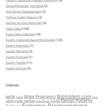
Tasarım Şablonları (Design Patterns)
(18)
Temel Prensipler Yazı Serisi
(2)
Test Driven Development
(3)
Türkiye Yazılım Raporu
(4)
Version Kontrol Sistemleri
(4)
Yapay Zeka
(106)
Yapay Zeka Videoları
(16)
Yazılım Hakkında Genel Düşünceler
(125)
Yazılım Metotları
(1)
Yazılım Mimarisi
(3)
Yazılım Süreçleri
(1)
Yazılım Testleri
(11)
Yazılım Zanaati
(5)
ETIKETLER
BizimAlem.com
agile
Bilge Programcı
Anket
blog
Design Patterns
cevik
code retreat
Corba
Copy/Paste
Extreme Programming