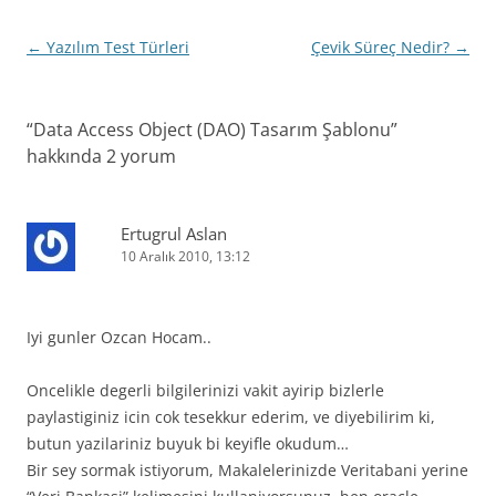
Yazı
←
Yazılım Test Türleri
Çevik Süreç Nedir?
→
dolaşımı
“
Data Access Object (DAO) Tasarım Şablonu
”
hakkında 2 yorum
Ertugrul Aslan
10 Aralık 2010, 13:12
Iyi gunler Ozcan Hocam..
Oncelikle degerli bilgilerinizi vakit ayirip bizlerle
paylastiginiz icin cok tesekkur ederim, ve diyebilirim ki,
butun yazilariniz buyuk bi keyifle okudum…
Bir sey sormak istiyorum, Makalelerinizde Veritabani yerine