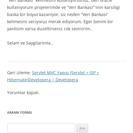
“Veri Bankasi” kelimesini kullaniyorsunuz, ben oracle
kullaniyorum projelerimde ve “Veri Bankasi”`inin karsiligi
baska bir boyut kazaniyor, siz neden “Veri Bankasi”
kelimesini seciyoruz merak ediyorum, Eger benim bir
yanlisim varsa duzeltirseniz cok sevinirim..
Selam ve Saygilarimla…
Geri izleme:
Servlet MVC Yapısı (Servlet + JSP +
Hibernate)Developera | Developera
Yorumlar kapalı.
ARAMA FORMU
Arama: