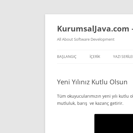
İçeriğe
atla
KurumsalJava.com 
All About Software Development
BAŞLANGIÇ
İÇERİK
YAZI SERILE
TÜM YAZI LISTESI
JVM NASIL 
Yeni Yılınız Kutlu Olsun
YAPAY ZEKA VIDEOLARI
TEMEL PREN
YAPAY ZEKA KONULU YAZ
KOKAN KOD
Tüm okuyucularımızın yeni yılı kutlu o
mutluluk, barış ve kazanç getirir.
YAZILIM HAKKINDA GENEL
DÜŞÜNCELER
JAVA