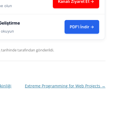
Kanalı Ziyaret Et →
ne olun
eliştirme
PDF'i İndir →
ve okuyun
8
tarihinde
tarafından gönderildi.
inliği
Extreme Programming for Web Projects
→