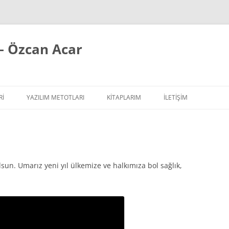
– Özcan Acar
RI
YAZILIM METOTLARI
KITAPLARIM
İLETİŞİM
ÇALIŞIR YAZI SERISI
EXTREME PROGRAMMING / AGILE
SIPLER YAZI SERISI
REFACTORING
ILAR
 YAZI SERISI
TASARIM PRENSIPLERI
lsun. Umarız yeni yıl ülkemize ve halkımıza bol sağlık,
TASARIM ŞABLONLARI
YAZILIM TESTLERI
YAZILIM MIMARISI