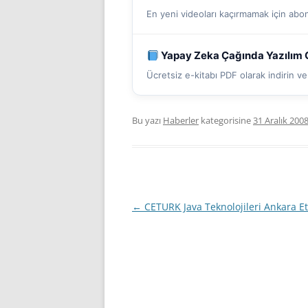
En yeni videoları kaçırmamak için abo
Yapay Zeka Çağında Yazılım G
Ücretsiz e-kitabı PDF olarak indirin 
Bu yazı
Haberler
kategorisine
31 Aralık 200
Yazı
←
CETURK Java Teknolojileri Ankara Etk
dolaşımı