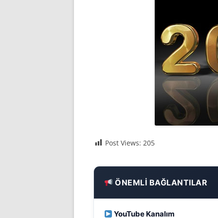
İLERI JAVA
MAKALELER
EĞITIM VIDEOLARI (SCREE
SEMINERLER – SUNUMLA
SÖYLEŞILER
KIŞISEL GELIŞIM
SPRING ÇATISI
Post Views:
205
PÜF NOKTASI
ÖNEMLI BAĞLANTILAR
YouTube Kanalım