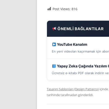
Post Views:
816
ÖNEMLI BAĞLANTILAR
YouTube Kanalım
En yeni videoları kaçırmamak için abo
Yapay Zeka Çağında Yazılım G
Ücretsiz e-kitabı PDF olarak indirin 
Tasarım Şablonları (Design Patterns)
içinde
tarihinde
tarafınadan gönderildi.