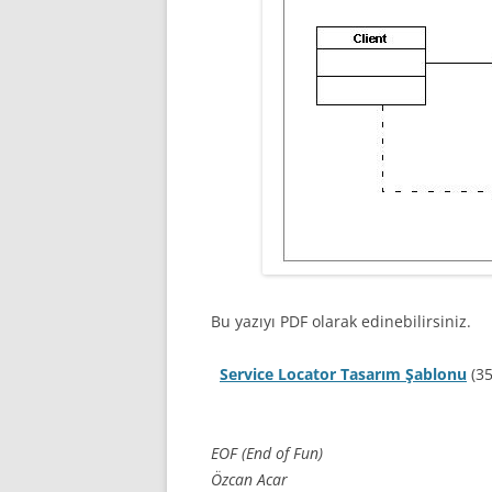
İLERI JAVA
MAKALELER
EĞITIM VIDEOLARI (SCREE
SEMINERLER – SUNUMLA
SÖYLEŞILER
KIŞISEL GELIŞIM
SPRING ÇATISI
Bu yazıyı PDF olarak edinebilirsiniz.
PÜF NOKTASI
Service Locator Tasarım Şablonu
(35
EOF (End of Fun)
Özcan Acar