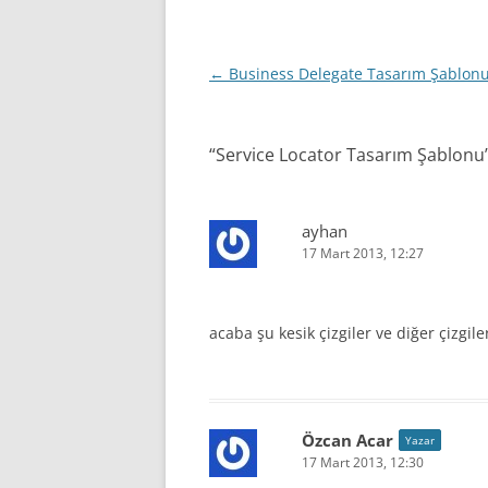
Yazı
←
Business Delegate Tasarım Şablon
dolaşımı
“
Service Locator Tasarım Şablonu
ayhan
17 Mart 2013, 12:27
acaba şu kesik çizgiler ve diğer çizgil
Özcan Acar
Yazar
17 Mart 2013, 12:30