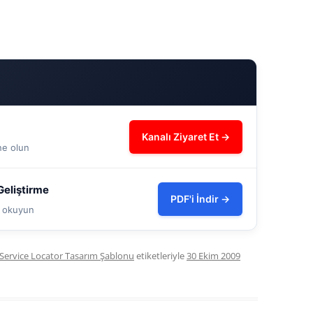
Kanalı Ziyaret Et →
ne olun
eliştirme
PDF'i İndir →
ve okuyun
Service Locator Tasarım Şablonu
etiketleriyle
30 Ekim 2009