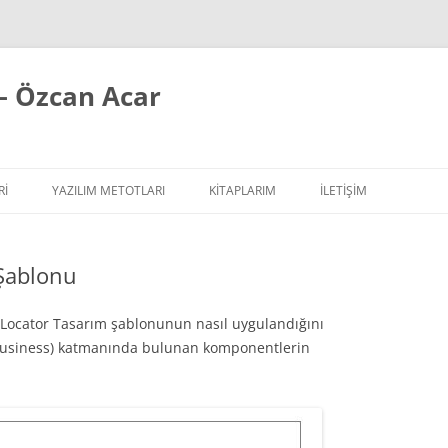
– Özcan Acar
RI
YAZILIM METOTLARI
KITAPLARIM
İLETİŞİM
ÇALIŞIR YAZI SERISI
EXTREME PROGRAMMING / AGILE
 Şablonu
SIPLER YAZI SERISI
REFACTORING
ILAR
 YAZI SERISI
TASARIM PRENSIPLERI
 Locator Tasarım şablonunun nasıl uygulandığını
(business) katmanında bulunan komponentlerin
TASARIM ŞABLONLARI
YAZILIM TESTLERI
YAZILIM MIMARISI