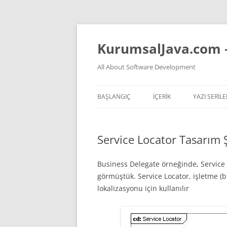
İçeriğe
atla
KurumsalJava.com 
All About Software Development
BAŞLANGIÇ
İÇERİK
YAZI SERILE
TÜM YAZI LISTESI
JVM NASIL 
Service Locator Tasarım
YAPAY ZEKA VIDEOLARI
TEMEL PREN
YAPAY ZEKA KONULU YAZ
KOKAN KOD
Business Delegate örneğinde, Service
görmüştük. Service Locator, işletme 
YAZILIM HAKKINDA GENEL
lokalizasyonu için kullanılır
DÜŞÜNCELER
JAVA