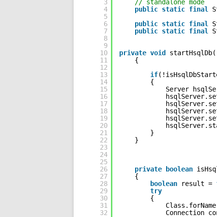
3
// standalone mode
İLERI JAVA
4
public
static
final
S
5
6
public
static
final
S
MAKALELER
7
public
static
final
S
8
9
EĞITIM VIDEOLARI (SCREE
10
private
void
startHsqlDb(
11
{        
SEMINERLER – SUNUMLA
12
13
if
(!isHsqlDbStart
14
{
SÖYLEŞILER
15
Server hsqlSe
16
hsqlServer.se
17
hsqlServer.se
KIŞISEL GELIŞIM
18
hsqlServer.se
19
hsqlServer.se
20
hsqlServer.st
SPRING ÇATISI
21
}       
22
}
PÜF NOKTASI
23
24
25
26
private
boolean
isHsq
27
{
28
boolean
result = 
29
try
30
{
31
Class.forName
32
Connection co