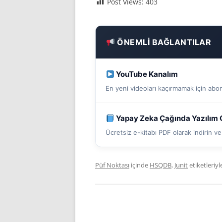
Post Views:
403
ÖNEMLI BAĞLANTILAR
YouTube Kanalım
En yeni videoları kaçırmamak için abo
Yapay Zeka Çağında Yazılım G
Ücretsiz e-kitabı PDF olarak indirin 
Püf Noktası
içinde
HSQDB
,
Junit
etiketleriy