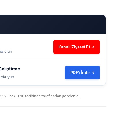
Kanalı Ziyaret Et →
ne olun
eliştirme
PDF'i İndir →
ve okuyun
le
15 Ocak 2010
tarihinde
tarafınadan gönderildi.