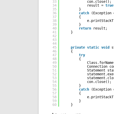
33
con.close();
34
result = 
true
35
} 
36
catch
(Exception 
37
{
38
e.printStackT
39
}
40
return
result;
41
}
42
43
44
45
private
static
void
s
46
{
47
try
48
{
49
Class.forName
50
Connection co
51
Statement sta
52
statement.exe
53
statement.clo
54
con.close();
55
} 
56
catch
(Exception 
57
{
58
e.printStackT
59
}
60
}