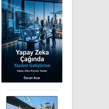
006/mydb"
;
 PASSWORD);