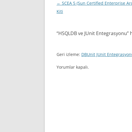
Yazı
←
SCEA 5 (Sun Certified Enterprise Arc
dolaşımı
Kiti
“
HSQLDB ve JUnit Entegrasyonu
” 
Geri izleme:
DBUnit JUnit Entegrasyonu
Yorumlar kapalı.