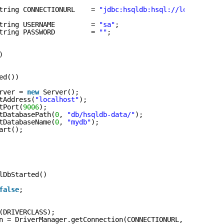
tring CONNECTIONURL    = 
"jdbc:hsqldb:hsql://localhost:9
TEST DRIVEN DEVELOPMENT (TDD)
tring USERNAME         = 
"sa"
;
tring PASSWORD         = 
""
;
NCAST)
)
R
ed())
rver = 
new
Server();
tAddress(
"localhost"
);
tPort(
9006
);
tDatabasePath(
0
, 
"db/hsqldb-data/"
);
tDatabaseName(
0
, 
"mydb"
);
art();
lDbStarted()
false
;
(DRIVERCLASS);
n = DriverManager.getConnection(CONNECTIONURL, USERNAME,