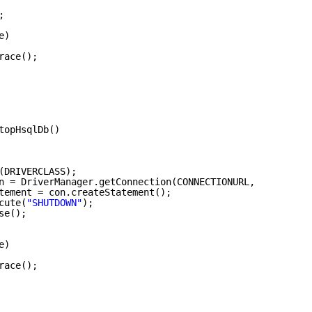
;
e)
race();            
topHsqlDb()
(DRIVERCLASS);
n = DriverManager.getConnection(CONNECTIONURL, USERNAME,
tement = con.createStatement();
cute(
"SHUTDOWN"
);
se();
e)
race();