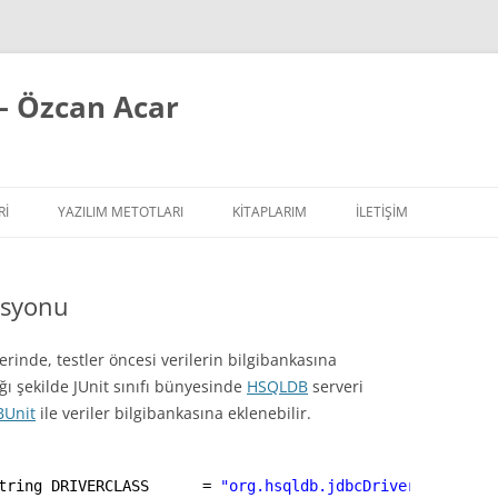
– Özcan Acar
RI
YAZILIM METOTLARI
KITAPLARIM
İLETİŞİM
ÇALIŞIR YAZI SERISI
EXTREME PROGRAMMING / AGILE
asyonu
SIPLER YAZI SERISI
REFACTORING
ILAR
 YAZI SERISI
TASARIM PRENSIPLERI
inde, testler öncesi verilerin bilgibankasına
ğı şekilde JUnit sınıfı bünyesinde
HSQLDB
serveri
TASARIM ŞABLONLARI
BUnit
ile veriler bilgibankasına eklenebilir.
YAZILIM TESTLERI
tring DRIVERCLASS      = 
"org.hsqldb.jdbcDriver"
;
YAZILIM MIMARISI