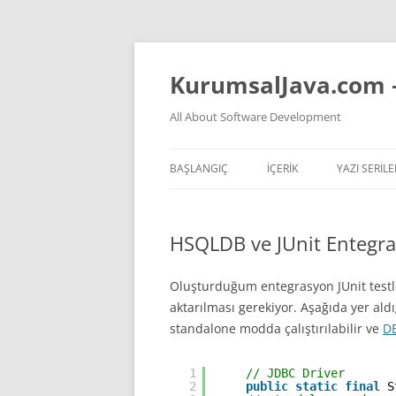
İçeriğe
atla
KurumsalJava.com 
All About Software Development
BAŞLANGIÇ
İÇERİK
YAZI SERILE
TÜM YAZI LISTESI
JVM NASIL 
HSQLDB ve JUnit Entegr
YAPAY ZEKA VIDEOLARI
TEMEL PREN
YAPAY ZEKA KONULU YAZ
KOKAN KOD
Oluşturduğum entegrasyon JUnit testler
aktarılması gerekiyor. Aşağıda yer aldı
YAZILIM HAKKINDA GENEL
standalone modda çalıştırılabilir ve
D
DÜŞÜNCELER
JAVA
1
// JDBC Driver
2
public
static
final
S