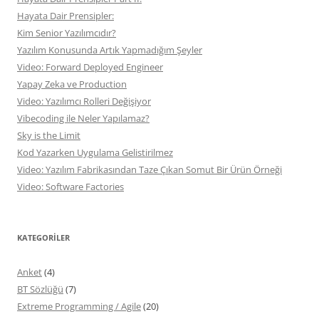
Hayata Dair Prensipler:
Kim Senior Yazılımcıdır?
Yazılım Konusunda Artık Yapmadığım Şeyler
Video: Forward Deployed Engineer
Yapay Zeka ve Production
Video: Yazılımcı Rolleri Değişiyor
Vibecoding ile Neler Yapılamaz?
Sky is the Limit
Kod Yazarken Uygulama Gelistirilmez
Video: Yazılım Fabrikasından Taze Çıkan Somut Bir Ürün Örneği
Video: Software Factories
KATEGORILER
Anket
(4)
BT Sözlüğü
(7)
Extreme Programming / Agile
(20)