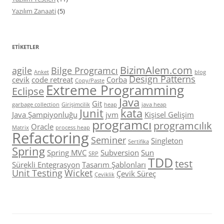
Yazılım Zanaati
(5)
ETIKETLER
BizimAlem.com
agile
Bilge Programcı
Anket
blog
Design Patterns
cevik
code retreat
Corba
Copy/Paste
Extreme Programming
Eclipse
Java
Git
garbage collection
Girişimcilik
heap
java heap
Junit
kata
Java Şampiyonluğu
jvm
Kişisel Gelişim
programcı
programcılık
Oracle
Matrix
process heap
Refactoring
Seminer
Singleton
Sertifika
Spring
Spring MVC
Subversion
Sun
SRP
TDD
test
Sürekli Entegrasyon
Tasarım Şablonları
Unit Testing
Wicket
Çevik Süreç
Çeviklik