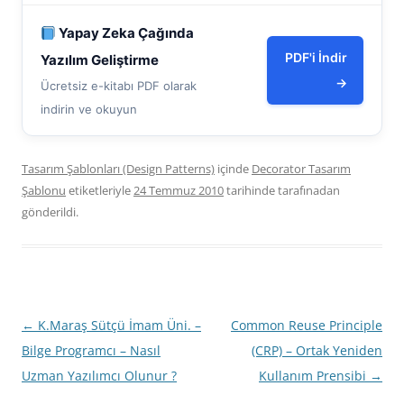
Yapay Zeka Çağında
PDF'i İndir
Yazılım Geliştirme
→
Ücretsiz e-kitabı PDF olarak
indirin ve okuyun
Tasarım Şablonları (Design Patterns)
içinde
Decorator Tasarım
Şablonu
etiketleriyle
24 Temmuz 2010
tarihinde
tarafınadan
gönderildi.
Yazı
←
K.Maraş Sütçü İmam Üni. –
Common Reuse Principle
dolaşımı
Bilge Programcı – Nasıl
(CRP) – Ortak Yeniden
Uzman Yazılımcı Olunur ?
Kullanım Prensibi
→