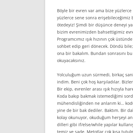
Böyle bir evren var ama bize yüzlerce ışı
yüzlerce sene sonra erişebileceğimiz bi
ötedeyiz! Şimdi bir düşünce deneyi y
bizim evrenimizden bahsettigimiz evr
Programcımız ışık hızının çok üstünde
sohbet edip geri dönecek. Döndü bile; n
ona bir bakalım. Bundan sonrasını bu
okuyacaksınız.
Yolculuğum uzun sürmedi, birkaç san
indim. Beni çok hoş karşıladılar. Bizle
Bir ekip, evrenler arası ışık hızıyla ha
Koda bakıp bakmak istemediğimi sordul
mühendisliğinden ne anlarım ki… ko
yine de bir bak dediler. Baktım. Bir 
kolay okunuyor, okuduğum herşeyi anl
dilleri gibi if/else/while yapılar kull
temiz ve sade. Metotlar çok kısa tutu