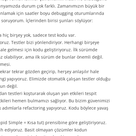
ünyamızda durum çok farklı. Zamanımızın büyük bir
anlamak için saatler boyu debugging oturumlarında
 soruyorum. İçlerinden birisi şunları söylüyor:
a hiç birşey yok, sadece test kodu var.
uz. Testler bizi yönlendiriyor. Herhangi birşeye
hale gelmesi için kodu geliştiriyoruz. İlk sürümde
z olabiliyor, ama ilk sürüm de bunlar önemli değil.
lmesi.
tekrar tekrar gözden geçirip, herşey anlaşılır hale
ing) yapıyoruz. Elimizde otomatik çalışan testler olduğu
run değil.
dan testleri koşturarak oluşan yan etkileri tespit
etkileri hemen bulmamızı sağlıyor. Bu bizim güvenimizi
ak adımlarla refactoring yapıyoruz. Kodu böylece yavaş
pid Simple = Kısa tut) prensibine göre geliştiriyoruz.
ih ediyoruz. Basit olmayan çözümler kodun