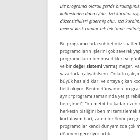
Biz programcı olarak geride bıraktığımı
kalitesinden daha iyidir. İzci kuralını 
düzensizlikleri gidermiş olur. İzci kura
mevcut kırık camlar tek tek tamir edilmiş
Bu programcılarla sohbetimiz saatler b
programcıların işlerini çok severek yap
programcıların benimsedikleri ve günl
ve bir
değer sistemi
varmış meğer. Va
yazarlarla çalışabilsem. Onlarla çalışm
büyük haz aldıkları ve ortaya çıkan k
belli oluyor. Benim dünyamda program
aynı: “programı zamanında yetiştirebi
ben şimdi”, “bu metot bu kadar uzun 
herkesin pisliğini ben mi temizlemek z
kurtulayım bari, zaten bir ömür progr
programcılar kendi dünyamızda çok m
dönmem gerekiyor artık.