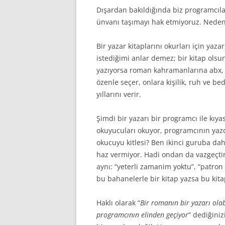
İLERI JAVA
Dışardan bakıldığında biz programcılar
ünvanı taşımayı hak etmiyoruz. Neden
MAKALELER
Bir yazar kitaplarını okurları için ya
EĞITIM VIDEOLARI (SCREE
istediğimi anlar demez; bir kitap ols
SEMINERLER – SUNUMLA
yazıyorsa roman kahramanlarına abx, xy
özenle seçer, onlara kişilik, ruh ve be
SÖYLEŞILER
yıllarını verir.
KIŞISEL GELIŞIM
Şimdi bir yazarı bir programcı ile kıyas
okuyucuları okuyor, programcının yazd
SPRING ÇATISI
okucuyu kitlesi? Ben ikinci guruba d
PÜF NOKTASI
haz vermiyor. Hadi ondan da vazgeçt
aynı: “yeterli zamanim yoktu”, “patron
bu bahanelerle bir kitap yazsa bu kitap
Haklı olarak “
Bir romanın bir yazarı ola
programcının elinden geçiyor
” dediğini