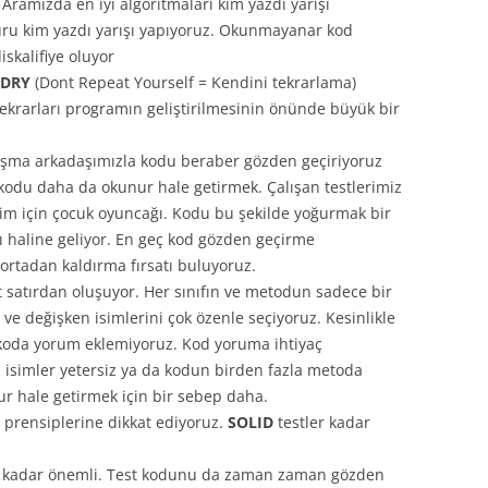
Aramızda en iyi algoritmaları kim yazdı yarışı
uru kim yazdı yarışı yapıyoruz. Okunmayanar kod
skalifiye oluyor
DRY
(Dont Repeat Yourself = Kendini tekrarlama)
tekrarları programın geliştirilmesinin önünde büyük bir
alışma arkadaşımızla kodu beraber gözden geçiriyoruz
kodu daha da okunur hale getirmek. Çalışan testlerimiz
zim için çocuk oyuncağı. Kodu bu şekilde yoğurmak bir
ı haline geliyor. En geç kod gözden geçirme
ortadan kaldırma fırsatı buluyoruz.
t satırdan oluşuyor. Her sınıfın ve metodun sadece bir
ot ve değişken isimlerini çok özenle seçiyoruz. Kesinlikle
n koda yorum eklemiyoruz. Kod yoruma ihtiyaç
 isimler yetersiz ya da kodun birden fazla metoda
r hale getirmek için bir sebep daha.
prensiplerine dikkat ediyoruz.
SOLID
testler kadar
od kadar önemli. Test kodunu da zaman zaman gözden