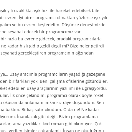
k yılı uzaklıkta, ışık hızı ile hareket edebilsek bile
r evren. İyi birer programcı olmaktan yüzlerce ışık yılı
apalım ve bu evreni keşfedelim. Düşünce deneyimizde
ene seyahat edecek bir programcımız var.
 bir hızla bu evrene gidecek, oradaki programcılarla
e kadar hızlı gidip geldi degil mi? Bize neler getirdi
 seyahati gerçekleştiren programcının ağzından
iye… Uzay aracımla programcıların yaşadığı gezegene
rden bir farkları yok. Beni çalışma ofislerine götürdüler.
reket edebilen uzay araçlarının yazılımı ile uğraşıyordu.
ar. İlk önce çekindim; programcı olarak böyle roket
du okusamda anlamam imkansız diye düşündüm. Sen
daha baktım. Birkaç satır okudum. O da ne! Ne kadar
ıyorum. İnanılacak gibi değil. Bizim programlama
anıyorlar, ama yazdıklari kod roman gibi okunuyor. Çok
lmuş, verilen isimler çok anlamlı. İnsan ne okuduğunu