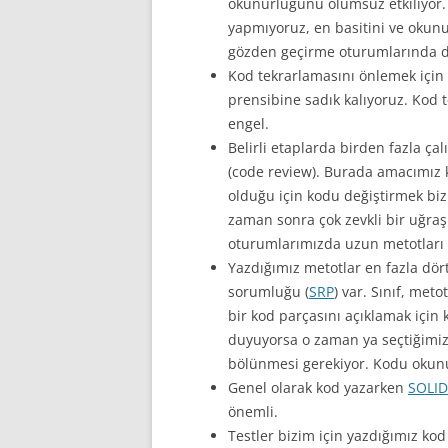
okunurluğunu olumsuz etkiliyor. 
yapmıyoruz, en basitini ve okun
gözden geçirme oturumlarında di
Kod tekrarlamasını önlemek için
prensibine sadık kalıyoruz. Kod 
engel.
Belirli etaplarda birden fazla ç
(code review). Burada amacımız 
olduğu için kodu değiştirmek bi
zaman sonra çok zevkli bir uğraş
oturumlarımızda uzun metotları 
Yazdığımız metotlar en fazla dör
sorumluğu (
SRP
) var. Sınıf, met
bir kod parçasını açıklamak içi
duyuyorsa o zaman ya seçtiğimiz
bölünmesi gerekiyor. Kodu okunu
Genel olarak kod yazarken
SOLID
önemli.
Testler bizim için yazdığımız k