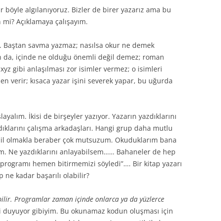
 böyle algılanıyoruz. Bizler de birer yazarız ama bu
TEST DRIVEN DEVELOPMENT (TDD)
 mi? Açıklamaya çalışayım.
zar. Baştan savma yazmaz; nasılsa okur ne demek
NCAST)
un da, içinde ne olduğu önemli değil demez; roman
R
z gibi anlaşılması zor isimler vermez; o isimleri
den verir; kısaca yazar işini severek yapar, bu uğurda
layalım. İkisi de birşeyler yazıyor. Yazarın yazdıklarını
ıklarını çalışma arkadaşları. Hangi grup daha mutlu
ahil olmakla beraber çok mutsuzum. Okuduklarım bana
im. Ne yazdıklarını anlayabilsem…… Bahaneler de hep
 programı hemen bitirmemizi söyledi”…. Bir kitap yazarı
 ne kadar başarılı olabilir?
bilir. Programlar zaman içinde onlarca ya da yüzlerce
zi duyuyor gibiyim. Bu okunamaz kodun oluşması için