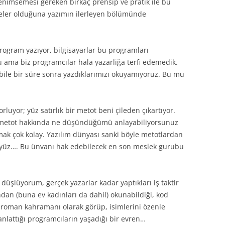
enimsemesi gereken birkaç prensip ve pratik ile bu
neler olduğuna yazımın ilerleyen bölümünde
program yazıyor, bilgisayarlar bu programları
oldu ama biz programcılar hala yazarliğa terfi edemedik.
ile bir süre sonra yazdıklarımızı okuyamıyoruz. Bu mu
rluyor; yüz satırlık bir metot beni çileden çıkartıyor.
bir metot hakkında ne düşündüğümü anlayabiliyorsunuz
ak çok kolay. Yazılım dünyası sanki böyle metotlardan
üyüz…. Bu ünvanı hak edebilecek en son meslek gurubu
düşlüyorum, gerçek yazarlar kadar yaptıkları iş taktir
ndan (buna ev kadınları da dahil) okunabildiği, kod
 roman kahramanı olarak görüp, isimlerini özenle
 anlattığı programcıların yaşadığı bir evren…