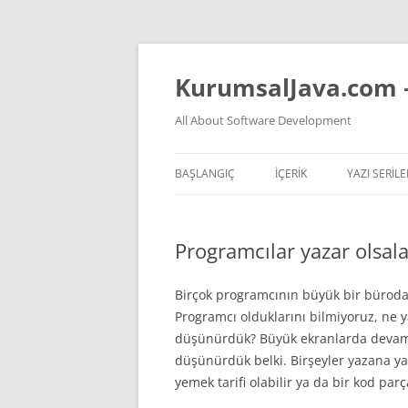
İçeriğe
atla
KurumsalJava.com 
All About Software Development
BAŞLANGIÇ
İÇERİK
YAZI SERILE
TÜM YAZI LISTESI
JVM NASIL 
Programcılar yazar olsala
YAPAY ZEKA VIDEOLARI
TEMEL PREN
YAPAY ZEKA KONULU YAZ
KOKAN KOD
Birçok programcının büyük bir büroda 
Programcı olduklarını bilmiyoruz, ne ya
YAZILIM HAKKINDA GENEL
düşünürdük? Büyük ekranlarda devamlı 
DÜŞÜNCELER
düşünürdük belki. Birşeyler yazana yaz
yemek tarifi olabilir ya da bir kod parç
JAVA