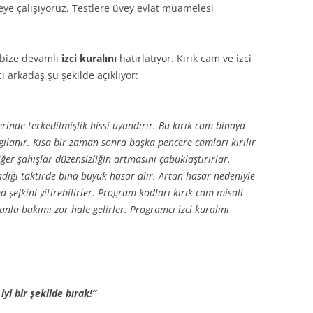
ye çalışıyoruz. Testlere üvey evlat muamelesi
bize devamlı
izci kuralını
hatırlatıyor. Kırık cam ve izci
 arkadaş şu şekilde açıklıyor:
inde terkedilmişlik hissi uyandırır. Bu kırık cam binaya
gılanır. Kısa bir zaman sonra başka pencere camları kırılır
ğer şahışlar düzensizliğin artmasını çabuklaştırırlar.
adığı taktirde bina büyük hasar alır. Artan hasar nedeniyle
 şefkini yitirebilirler. Program kodları kırık cam misali
anla bakımı zor hale gelirler. Programcı izci kuralını
yi bir şekilde bırak!”