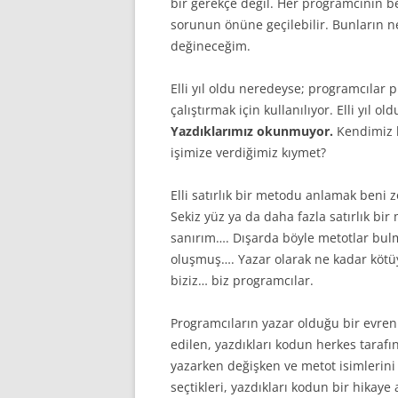
bir gerekçe değil. Her programcının b
sorunun önüne geçilebilir. Bunların 
değineceğim.
Elli yıl oldu neredeyse; programcılar 
çalıştırmak için kullanılıyor. Elli yıl 
Yazdıklarımız okunmuyor.
Kendimiz b
işimize verdiğimiz kıymet?
Elli satırlık bir metodu anlamak beni zo
Sekiz yüz ya da daha fazla satırlık 
sanırım…. Dışarda böyle metotlar bulm
oluşmuş…. Yazar olarak ne kadar köt
biziz… biz programcılar.
Programcıların yazar olduğu bir evren 
edilen, yazdıkları kodun herkes tarafı
yazarken değişken ve metot isimlerini
seçtikleri, yazdıkları kodun bir hikaye