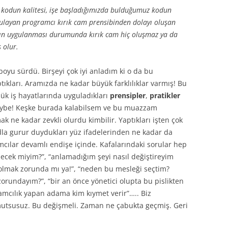
z kodun kalitesi, işe başladığımızda bulduğumuz kodun
uygulayan programcı kırık cam prensibinden dolayı oluşan
lının uygulanması durumunda kırık cam hiç oluşmaz ya da
 olur.
oyu sürdü. Birşeyi çok iyi anladım ki o da bu
tıkları. Aramızda ne kadar büyük farklılıklar varmış! Bu
ük iş hayatlarında uyguladıkları
prensipler
,
pratikler
ybe! Keşke burada kalabilsem ve bu muazzam
ak ne kadar zevkli olurdu kimbilir. Yaptıkları işten çok
odla gurur duydukları yüz ifadelerinden ne kadar da
cılar devamlı endişe içinde. Kafalarındaki sorular hep
lecek miyim?”, “anlamadığım şeyi nasıl değiştireyim
olmak zorunda mı ya!”, “neden bu mesleği seçtim?
orundayım?”, “bir an önce yönetici olupta bu pislikten
amcılık yapan adama kim kıymet verir”….. Biz
utsusuz. Bu değişmeli. Zaman ne çabukta geçmiş. Geri