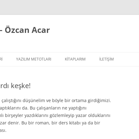
– Özcan Acar
RI
YAZILIM METOTLARI
KITAPLARIM
İLETİŞİM
ÇALIŞIR YAZI SERISI
EXTREME PROGRAMMING / AGILE
rdı keşke!
SIPLER YAZI SERISI
REFACTORING
ILAR
 YAZI SERISI
TASARIM PRENSIPLERI
çalıştığını düşünelim ve böyle bir ortama girdiğimizi.
ptıklarını da. Bu çalışanların ne yaptığını
TASARIM ŞABLONLARI
birşeyler yazdıklarını gözlemleyip yazar olduklarını
ar denir. Bu bir roman, bir ders kitabı ya da bir
YAZILIM TESTLERI
ası.
YAZILIM MIMARISI