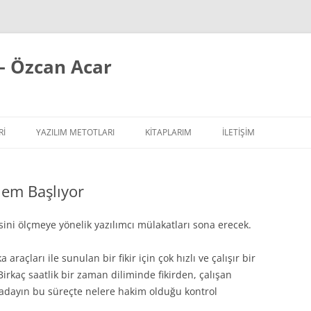
– Özcan Acar
RI
YAZILIM METOTLARI
KITAPLARIM
İLETİŞİM
ÇALIŞIR YAZI SERISI
EXTREME PROGRAMMING / AGILE
nem Başlıyor
SIPLER YAZI SERISI
REFACTORING
ILAR
 YAZI SERISI
TASARIM PRENSIPLERI
ini ölçmeye yönelik yazılımcı mülakatları sona erecek.
TASARIM ŞABLONLARI
araçları ile sunulan bir fikir için çok hızlı ve çalışır bir
irkaç saatlik bir zaman diliminde fikirden, çalışan
YAZILIM TESTLERI
 adayın bu süreçte nelere hakim olduğu kontrol
YAZILIM MIMARISI