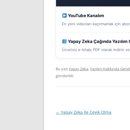
YouTube Kanalım
En yeni videoları kaçırmamak için abo
Yapay Zeka Çağında Yazılım G
Ücretsiz e-kitabı PDF olarak indirin 
Bu yazı
Yapay Zeka
,
Yazılım Hakkında Gene
gönderildi.
Yazı
←
Yapay Zeka İle Çevik Olma
dolaşımı