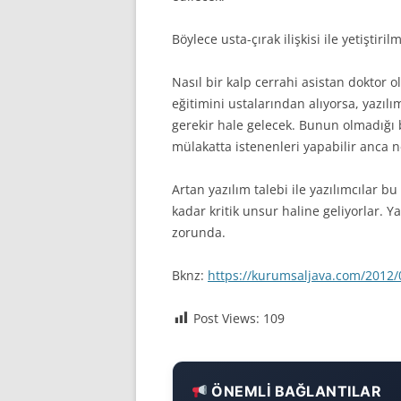
İLERI JAVA
Böylece usta-çırak ilişkisi ile yetiştir
MAKALELER
Nasıl bir kalp cerrahi asistan doktor o
EĞITIM VIDEOLARI (SCREE
eğitimini ustalarından alıyorsa, yazılım
SEMINERLER – SUNUMLA
gerekir hale gelecek. Bunun olmadığı 
mülakatta istenenleri yapabilir anca n
SÖYLEŞILER
Artan yazılım talebi ile yazılımcılar 
KIŞISEL GELIŞIM
kadar kritik unsur haline geliyorlar. Y
zorunda.
SPRING ÇATISI
PÜF NOKTASI
Bknz:
https://kurumsaljava.com/2012/
Post Views:
109
ÖNEMLI BAĞLANTILAR