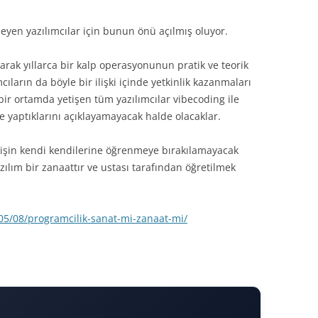
TEST DRIVEN DEVELOPMENT (TDD)
ilmeyen yazılımcılar için bunun önü açılmış oluyor.
larak yıllarca bir kalp operasyonunun pratik ve teorik
NCAST)
cıların da böyle bir ilişki içinde yetkinlik kazanmaları
R
bir ortamda yetişen tüm yazılımcılar vibecoding ile
e yaptıklarını açıklayamayacak halde olacaklar.
bu işin kendi kendilerine öğrenmeye bırakılamayacak
azılım bir zanaattır ve ustası tarafından öğretilmek
05/08/programcilik-sanat-mi-zanaat-mi/