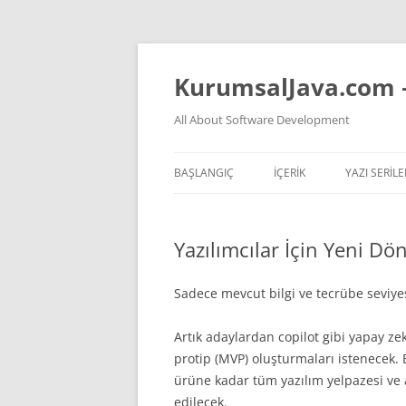
İçeriğe
atla
KurumsalJava.com 
All About Software Development
BAŞLANGIÇ
İÇERİK
YAZI SERILE
TÜM YAZI LISTESI
JVM NASIL 
Yazılımcılar İçin Yeni Dö
YAPAY ZEKA VIDEOLARI
TEMEL PREN
YAPAY ZEKA KONULU YAZ
KOKAN KOD
Sadece mevcut bilgi ve tecrübe seviyes
YAZILIM HAKKINDA GENEL
Artık adaylardan copilot gibi yapay zeka 
DÜŞÜNCELER
protip (MVP) oluşturmaları istenecek. B
ürüne kadar tüm yazılım yelpazesi ve
JAVA
edilecek.