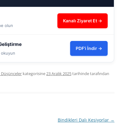
Kanalı Ziyaret Et →
ne olun
eliştirme
PDF'i İndir →
ve okuyun
l Düşünceler
kategorisine
23 Aralık 2025
tarihinde
tarafından
Bindikleri Dalı Kesiyorlar
→