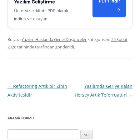
PDF'i İndir
Yazılım Geliştirme
→
Ücretsiz e-kitabı PDF olarak
indirin ve okuyun
Bu yazı
Yazılım Hakkında Genel Düşünceler
kategorisine
25 Şubat
2026
tarihinde
tarafından gönderildi.
Yazı
←
Refactoring Artik bir Zihin
Yazılımda Geriye Kalan
dolaşımı
Aktivitesidir
Hersey Artık Teferruattır!
→
ARAMA FORMU
Arama: