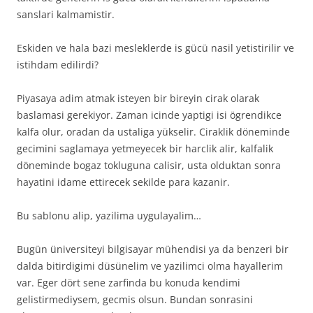
sanslari kalmamistir.
Eskiden ve hala bazi mesleklerde is gücü nasil yetistirilir ve
istihdam edilirdi?
Piyasaya adim atmak isteyen bir bireyin cirak olarak
baslamasi gerekiyor. Zaman icinde yaptigi isi ögrendikce
kalfa olur, oradan da ustaliga yükselir. Ciraklik döneminde
gecimini saglamaya yetmeyecek bir harclik alir, kalfalik
döneminde bogaz tokluguna calisir, usta olduktan sonra
hayatini idame ettirecek sekilde para kazanir.
Bu sablonu alip, yazilima uygulayalim…
Bugün üniversiteyi bilgisayar mühendisi ya da benzeri bir
dalda bitirdigimi düsünelim ve yazilimci olma hayallerim
var. Eger dört sene zarfinda bu konuda kendimi
gelistirmediysem, gecmis olsun. Bundan sonrasini