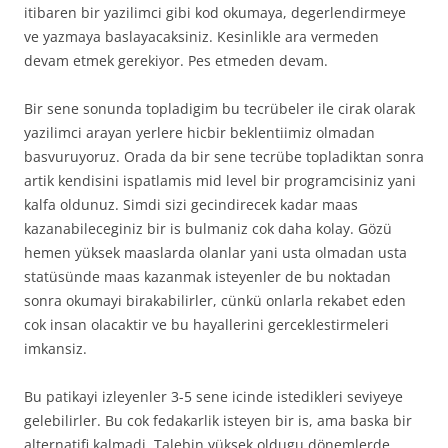
itibaren bir yazilimci gibi kod okumaya, degerlendirmeye
ve yazmaya baslayacaksiniz. Kesinlikle ara vermeden
devam etmek gerekiyor. Pes etmeden devam.
Bir sene sonunda topladigim bu tecrübeler ile cirak olarak
yazilimci arayan yerlere hicbir beklentiimiz olmadan
basvuruyoruz. Orada da bir sene tecrübe topladiktan sonra
artik kendisini ispatlamis mid level bir programcisiniz yani
kalfa oldunuz. Simdi sizi gecindirecek kadar maas
kazanabileceginiz bir is bulmaniz cok daha kolay. Gözü
hemen yüksek maaslarda olanlar yani usta olmadan usta
statüsünde maas kazanmak isteyenler de bu noktadan
sonra okumayi birakabilirler, cünkü onlarla rekabet eden
cok insan olacaktir ve bu hayallerini gerceklestirmeleri
imkansiz.
Bu patikayi izleyenler 3-5 sene icinde istedikleri seviyeye
gelebilirler. Bu cok fedakarlik isteyen bir is, ama baska bir
alternatifi kalmadi. Talebin yüksek oldugu dönemlerde