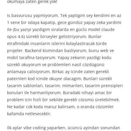
okumaya zaten gerek yok!
Is basvurusu yapmiyorum. Tek yaptigim sey kendimi en az
1 sene bir odaya kapatip, gece gündüz yapay zeka yardimi
ile (bu yaziyi yazdigim siralarda en güclü model claude
opus 4.6) sürekli birseyler gelistiriyorum. Bunlar
etrafimdaki insanlarin islerini kolaylastiracak türde
projeler. Backend kismindan basliyorum, bunu web ve
mobil tarafina tasiyorum. Yapay zekanin yazdigi kodu
sürekli okuyorum ve problemleri nasil cözdügünü
anlamaya calisiyorum. Birkac ay icinde zaten gerekli
paternleri kod icinde okuyor olacagim. Bunlari sürekli
tasarim sablonlari, tasarim. mimarileri, tasarim prensipleri
konulari ile harmanliyorum. Buradaki nihayi amac bir
problem icin hizli bir sekilde gerekli cözümü üretebilmek.
Ne kadar cok koda maruz kalirsam, o oranda cözümler
kafamda netlesecektir.
Ilk aylar vibe coding yaparken, ücüncü ayindan sonundan