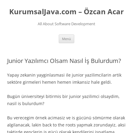
İçeriğe
atla
KurumsalJava.com – Özcan Acar
All About Software Development
Menü
Junior Yazılımcı Olsam Nasıl İş Bulurdum?
Yapay zekanin yayginlasmasi ile junior yazilimcilarin artik
sektöre girmeleri hemen hemen imkansiz hale geldi.
Bugün üniversiteyi bitirmis bir junior yazilimci olsaydim,
nasil is bulurdum?
Bu verecegim örnek acimasiz ve is gücünü sömürme olarak
algilanacak, lakin back to the roots yapmak zorundayiz, aksi
taktirde genclerin is gücü olarak kendilerini ispatlama