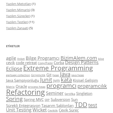
Yazılım Metotları
(1)
Yazılım Mimarisi
(3)
Yazılım Süreçleri
(1)
Yazılım Testleri
(11)
Yazılım Zanaati
(5)
ETIKETLER
BizimAlem.com
agile
Bilge Programcı
Anket
blog
Design Patterns
cevik
code retreat
Corba
Copy/Paste
Extreme Programming
Eclipse
Java
Git
garbage collection
Girişimcilik
heap
java heap
Junit
kata
Java Şampiyonluğu
jvm
Kişisel Gelişim
programcı
programcılık
Oracle
Matrix
process heap
Refactoring
Seminer
Singleton
Sertifika
Spring
Spring MVC
Subversion
Sun
SRP
TDD
test
Sürekli Entegrasyon
Tasarım Şablonları
Unit Testing
Wicket
Çevik Süreç
Çeviklik