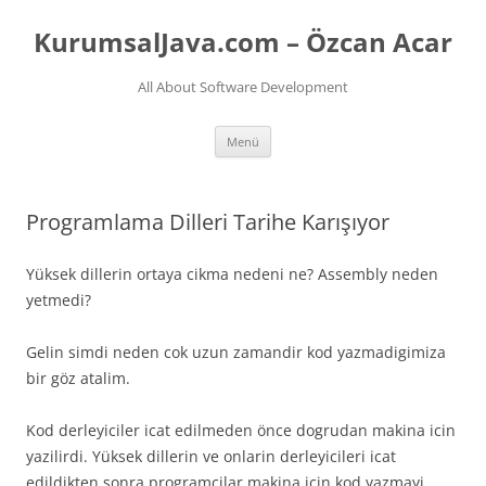
İçeriğe
atla
KurumsalJava.com – Özcan Acar
All About Software Development
Menü
Programlama Dilleri Tarihe Karışıyor
Yüksek dillerin ortaya cikma nedeni ne? Assembly neden
yetmedi?
Gelin simdi neden cok uzun zamandir kod yazmadigimiza
bir göz atalim.
Kod derleyiciler icat edilmeden önce dogrudan makina icin
yazilirdi. Yüksek dillerin ve onlarin derleyicileri icat
edildikten sonra programcilar makina icin kod yazmayi