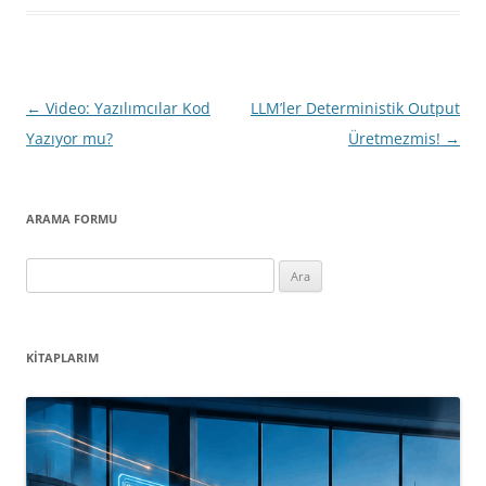
Yazı
←
Video: Yazılımcılar Kod
LLM’ler Deterministik Output
dolaşımı
Yazıyor mu?
Üretmezmis!
→
ARAMA FORMU
Arama:
KITAPLARIM