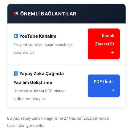
ÖNEMLI BAĞLANTILAR
Kanalı
YouTube Kanalım
Ziyaret Et
En yeni videoları kaçırmamak için
→
abone olun
Yapay Zeka Çağında
PDF'i İndir
Yazılım Geliştirme
→
Ücretsiz e-kitabı PDF olarak
indirin ve okuyun
Bu yazı
Yapay Zeka
kategorisine
27 Haziran 2026
tarihinde
tarafından gönderildi.