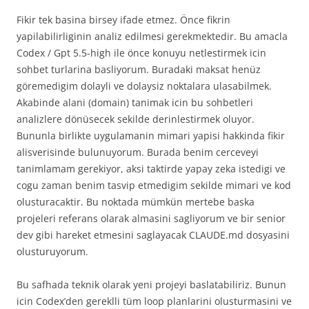
Fikir tek basina birsey ifade etmez. Önce fikrin
yapilabilirliginin analiz edilmesi gerekmektedir. Bu amacla
Codex / Gpt 5.5-high ile önce konuyu netlestirmek icin
sohbet turlarina basliyorum. Buradaki maksat henüz
göremedigim dolayli ve dolaysiz noktalara ulasabilmek.
Akabinde alani (domain) tanimak icin bu sohbetleri
analizlere dönüsecek sekilde derinlestirmek oluyor.
Bununla birlikte uygulamanin mimari yapisi hakkinda fikir
alisverisinde bulunuyorum. Burada benim cerceveyi
tanimlamam gerekiyor, aksi taktirde yapay zeka istedigi ve
cogu zaman benim tasvip etmedigim sekilde mimari ve kod
olusturacaktir. Bu noktada mümkün mertebe baska
projeleri referans olarak almasini sagliyorum ve bir senior
dev gibi hareket etmesini saglayacak CLAUDE.md dosyasini
olusturuyorum.
Bu safhada teknik olarak yeni projeyi baslatabiliriz. Bunun
icin Codex’den gereklli tüm loop planlarini olusturmasini ve