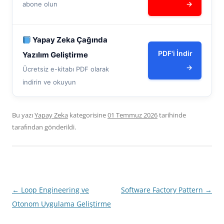
→
abone olun
Yapay Zeka Çağında
PDF'i İndir
Yazılım Geliştirme
→
Ücretsiz e-kitabı PDF olarak
indirin ve okuyun
Bu yazı
Yapay Zeka
kategorisine
01 Temmuz 2026
tarihinde
tarafından gönderildi.
Yazı
←
Loop Engineering ve
Software Factory Pattern
→
dolaşımı
Otonom Uygulama Geliştirme