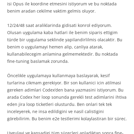
isi Opus ile koordine etmesini istiyorum ve bu noktada
benim aradan cekilme vaktim gelmis oluyor.
12/24/48 saat araliklarinda gidisati konrol ediyorum.
Olusan uygulama kaba hatlari ile benim siparis ettigim
türde bir uygulama seklinde yapilandirlilmis olacaktir. Bu
benim o uygulamayi hemen alip, canliya atarak,
kullanabilecegim anlamina gelmemektedir. Bu noktada
fine-tuning baslamak zorunda.
Öncelikle uygulamaya kullanmaya baslayarak, kesif
turlarina cikmam gerekiyor. Bir son kullanici icin atilmasi
gereken adimlari Codex’den bana yazmasini istiyorum. Bu
arada Codex her loop sonunda gerekli test adimlarini ihtiva
eden jira loop ticketleri olusturdu. Ben onlari tek tek
inceleyerek, ne insa edildigini ve nasil calistigini
görebilirim. Bu benim e2e testlerimi kolaylastiran bir sürec.
Uygulayi ve kapsadigi tüm sürecleri anladiktan sonra fine-