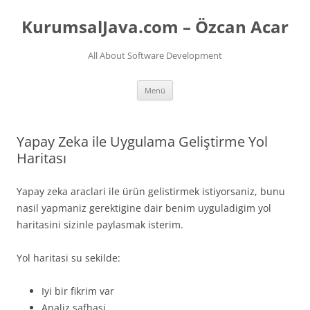
İçeriğe
atla
KurumsalJava.com – Özcan Acar
All About Software Development
Menü
Yapay Zeka ile Uygulama Geliştirme Yol
Haritası
Yapay zeka araclari ile ürün gelistirmek istiyorsaniz, bunu
nasil yapmaniz gerektigine dair benim uyguladigim yol
haritasini sizinle paylasmak isterim.
Yol haritasi su sekilde:
Iyi bir fikrim var
Analiz safhasi