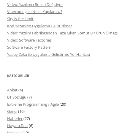
Video: Yazılımcı Rolleri Değişiyor
Vibecoding ile Neler Yapılamaz?
Sky is the Limit
Kod Yazarken Uygulama Gelistirilmez
Video: Yazılım Fabrikasından Taze Çıkan Somut Bir Ürün Örneği
Video: Software Factories
Software Factory Pattern
Yapay Zeka ile Uygulama Geliştirme Yol Haritası
KATEGORILER
Anket
(4)
BT Sözlüğü
(7)
Extreme Programming / Agile
(20)
Genel
(16)
Haberler
(27)
Hayata Dair
(6)
İleri Java
(13)