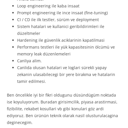
Loop engineering ile kaba insaat
Prompt engineering ile ince insaat (fine-tuning)
CI / CD ile ilk testler, sürüm ve deployment
Sistem hatalari ve kullanici geribildirimleri ile
düzeltmeler
Hardening ile güvenlik aciklarinin kapatilmasi
Performans testleri ile yük kapasitesinin ölcümü ve
memory leak düzenlemeleri
Canliya alim.
Canlida olusan hatalari ve loglari sürekli yapay
zekanin ulasabilecegi bir yere birakma ve hatalarin
tamir edilmesi.
Ben öncelikle iyi bir fikri oldugunu düsündügüm noktada
ise koyuluyorum. Buradan girisimcilik, piyasa arastirmasi,
fizibilite, rekabet kosullari vb gibi konulari göz ardi
ediyoruz. Ben ürünün teknik olarak nasil olusturulacagina
deginecegim.