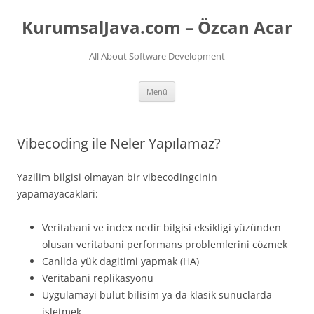
İçeriğe
atla
KurumsalJava.com – Özcan Acar
All About Software Development
Menü
Vibecoding ile Neler Yapılamaz?
Yazilim bilgisi olmayan bir vibecodingcinin
yapamayacaklari:
Veritabani ve index nedir bilgisi eksikligi yüzünden
olusan veritabani performans problemlerini cözmek
Canlida yük dagitimi yapmak (HA)
Veritabani replikasyonu
Uygulamayi bulut bilisim ya da klasik sunuclarda
isletmek