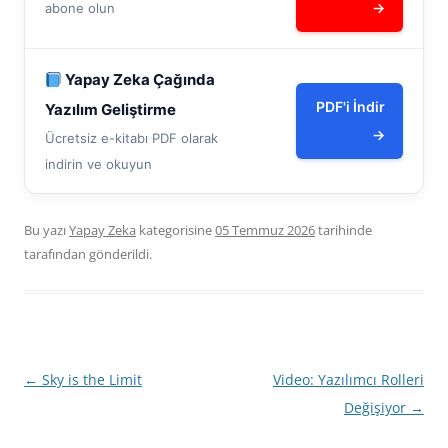
→
abone olun
Yapay Zeka Çağında
PDF'i İndir
Yazılım Geliştirme
→
Ücretsiz e-kitabı PDF olarak
indirin ve okuyun
Bu yazı
Yapay Zeka
kategorisine
05 Temmuz 2026
tarihinde
tarafından gönderildi.
Yazı
←
Sky is the Limit
Video: Yazılımcı Rolleri
dolaşımı
Değişiyor
→