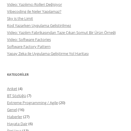
Video: Yazılımcı Rolleri Değişiyor
Vibecoding ile Neler Yapılamaz?
Sky is the Limit
Kod Yazarken Uygulama Gelistirilmez
Video: Yazılım Fabrikasından Taze Çıkan Somut Bir Ürün Örneği
Video: Software Factories
Software Factory Pattern
Yapay Zeka ile Uygulama Geliştirme Yol Haritası
KATEGORILER
Anket
(4)
BT Sözlüğü
(7)
Extreme Programming / Agile
(20)
Genel
(16)
Haberler
(27)
Hayata Dair
(6)
İleri Java
(13)