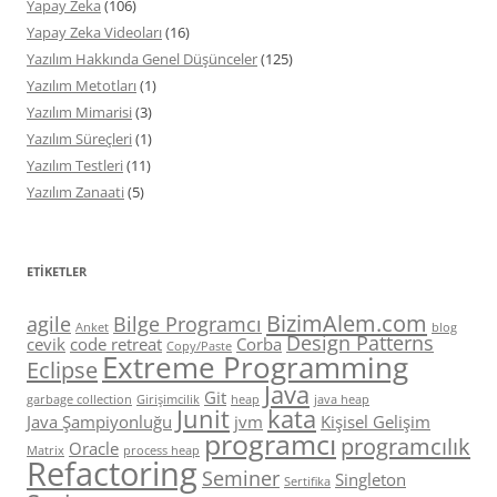
Yapay Zeka
(106)
Yapay Zeka Videoları
(16)
Yazılım Hakkında Genel Düşünceler
(125)
Yazılım Metotları
(1)
Yazılım Mimarisi
(3)
Yazılım Süreçleri
(1)
Yazılım Testleri
(11)
Yazılım Zanaati
(5)
ETIKETLER
BizimAlem.com
agile
Bilge Programcı
Anket
blog
Design Patterns
cevik
code retreat
Corba
Copy/Paste
Extreme Programming
Eclipse
Java
Git
garbage collection
Girişimcilik
heap
java heap
Junit
kata
Java Şampiyonluğu
jvm
Kişisel Gelişim
programcı
programcılık
Oracle
Matrix
process heap
Refactoring
Seminer
Singleton
Sertifika