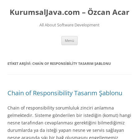
İçeriğe
atla
KurumsalJava.com – Özcan Acar
All About Software Development
Menü
ETIKET ARŞIVI:
CHAIN OF RESPONSIBILITY TASARIM ŞABLONU
Chain of Responsibility Tasarım Şablonu
Chain of responsibility sorumluluk zinciri anlamına
gelmektedir. Sisteme gönderilen bir istediğin (komut) hangi
nesne tarafından cevaplanması gerektiğini bilmediğimiz
durumlarda ya da isteği yapan nesne ve servis sağlayan
nesne arasında sıkı bir bağ oluşmasını engellememiz