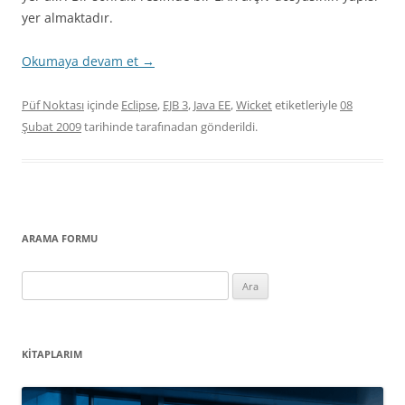
yer almaktadır.
Okumaya devam et
→
Püf Noktası
içinde
Eclipse
,
EJB 3
,
Java EE
,
Wicket
etiketleriyle
08
Şubat 2009
tarihinde
tarafınadan gönderildi.
ARAMA FORMU
Arama:
KITAPLARIM