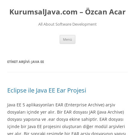
İçeriğe
atla
KurumsalJava.com – Özcan Acar
All About Software Development
Menü
ETIKET ARŞIVI:
JAVA EE
Eclipse ile Java EE Ear Projesi
Java EE 5 aplikasyonları EAR (Enterprise Archive) arşiv
dosyaları içinde yer alır. Bir EAR dosyası JAR (Java Archive)
dosyası yapısına ve .ear dosya ekine sahiptir. EAR dosyası
içinde bir Java EE projesini oluşturan diğer modül arşivleri
yer alır. Bir sonraki resimde bir EAR arşiv dosyasının yapısı