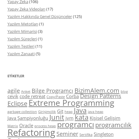
Yapay Zeka
(106)
Yapay Zeka Videoları
(17)
Yazılım Hakkında Genel Düşünceler
(125)
Yazılım Metotları
(1)
Yazılım Mimarisi
(3)
Yazılım Süreçleri
(1)
Yazılım Testleri
(11)
Yazılım Zanaati
(5)
ETIKETLER
BizimAlem.com
agile
Bilge Programcı
Anket
blog
Design Patterns
cevik
code retreat
Corba
Copy/Paste
Extreme Programming
Eclipse
Java
Git
garbage collection
Girişimcilik
heap
java heap
Junit
kata
Java Şampiyonluğu
jvm
Kişisel Gelişim
programcı
programcılık
Oracle
Matrix
process heap
Refactoring
Seminer
Singleton
Sertifika