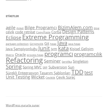
ETIKETLER
BizimAlem.com
agile
Bilge Programcı
Anket
blog
Design Patterns
cevik
code retreat
Corba
Copy/Paste
Extreme Programming
Eclipse
Java
Git
garbage collection
Girişimcilik
heap
java heap
Junit
kata
Java Şampiyonluğu
jvm
Kişisel Gelişim
programcı
programcılık
Oracle
Matrix
process heap
Refactoring
Seminer
Singleton
Sertifika
Spring
Spring MVC
Subversion
Sun
SRP
TDD
test
Sürekli Entegrasyon
Tasarım Şablonları
Unit Testing
Wicket
Çevik Süreç
Çeviklik
WordPress gururla sunar