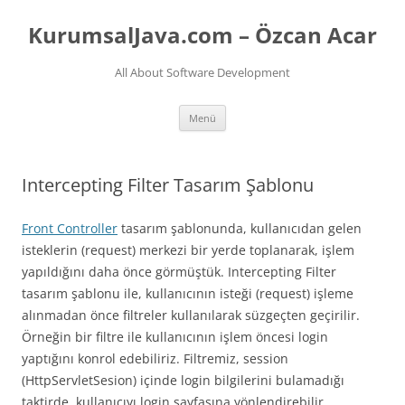
İçeriğe
atla
KurumsalJava.com – Özcan Acar
All About Software Development
Menü
Intercepting Filter Tasarım Şablonu
Front Controller
tasarım şablonunda, kullanıcıdan gelen
isteklerin (request) merkezi bir yerde toplanarak, işlem
yapıldığını daha önce görmüştük. Intercepting Filter
tasarım şablonu ile, kullanıcının isteği (request) işleme
alınmadan önce filtreler kullanılarak süzgeçten geçirilir.
Örneğin bir filtre ile kullanıcının işlem öncesi login
yaptığını konrol edebiliriz. Filtremiz, session
(HttpServletSesion) içinde login bilgilerini bulamadığı
taktirde, kullanıcıyı login sayfasına yönlendirebilir.