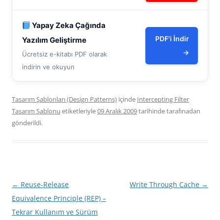
Yapay Zeka Çağında
PDF'i İndir
Yazılım Geliştirme
→
Ücretsiz e-kitabı PDF olarak
indirin ve okuyun
Tasarım Şablonları (Design Patterns)
içinde
Intercepting Filter
Tasarım Şablonu
etiketleriyle
09 Aralık 2009
tarihinde
tarafınadan
gönderildi.
Yazı
←
Reuse-Release
Write Through Cache
→
dolaşımı
Equivalence Principle (REP) –
Tekrar Kullanım ve Sürüm