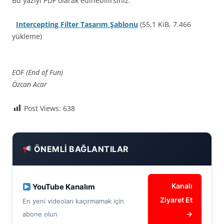
Bu yazıyı PDF olarak edinebilirsiniz.
Intercepting Filter Tasarım Şablonu
(55,1 KiB, 7.466
yükleme)
EOF (End of Fun)
Özcan Acar
Post Views:
638
ÖNEMLI BAĞLANTILAR
Kanalı
YouTube Kanalım
Ziyaret Et
En yeni videoları kaçırmamak için
→
abone olun