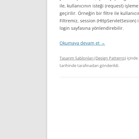
İLERI JAVA
ile, kullanıcının isteği (request) işle
geçirilir. Örneğin bir filtre ile kullanı
MAKALELER
Filtremiz, session (HttpServletSesion) i
login sayfasına yönlendirebilir.
EĞITIM VIDEOLARI (SCREE
Okumaya devam et
SEMINERLER – SUNUMLA
→
SÖYLEŞILER
Tasarım Şablonları (Design Patterns)
içinde
tarihinde
tarafınadan gönderildi.
KIŞISEL GELIŞIM
SPRING ÇATISI
PÜF NOKTASI