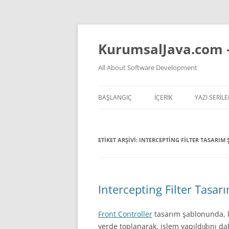
İçeriğe
atla
KurumsalJava.com 
All About Software Development
BAŞLANGIÇ
İÇERİK
YAZI SERILE
TÜM YAZI LISTESI
JVM NASIL 
ETIKET ARŞIVI:
INTERCEPTING FILTER TASARIM
YAPAY ZEKA VIDEOLARI
TEMEL PREN
YAPAY ZEKA KONULU YAZ
KOKAN KOD
YAZILIM HAKKINDA GENEL
Intercepting Filter Tasa
DÜŞÜNCELER
Front Controller
tasarım şablonunda, ku
JAVA
yerde toplanarak, işlem yapıldığını d