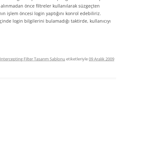
me alınmadan önce filtreler kullanılarak süzgeçten
TEST DRIVEN DEVELOPMENT (TDD)
cının işlem öncesi login yaptığını konrol edebiliriz.
çinde login bilgilerini bulamadığı taktirde, kullanıcıyı
NCAST)
R
Intercepting Filter Tasarım Şablonu
etiketleriyle
09 Aralık 2009